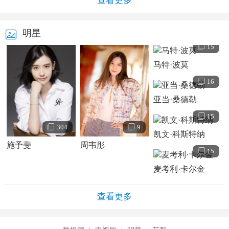
查看更多
明星
15
马特·波莫
16
亚当·桑德勒
15
304
9
凯文·科斯特纳
施予斐
周韦彤
15
麦考利·卡尔金
查看更多