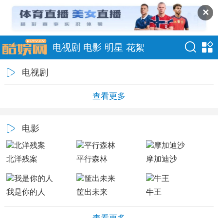
✕
电视剧
电影
明星
花絮
电视剧
查看更多
电影
北洋残案
平行森林
摩加迪沙
我是你的人
筐出未来
牛王