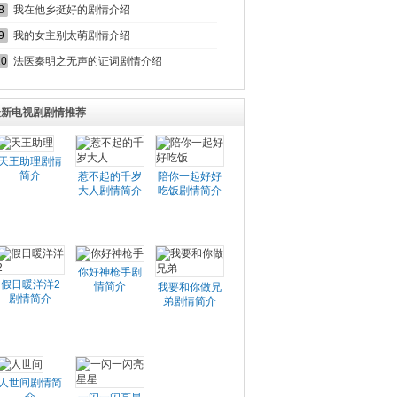
8
我在他乡挺好的剧情介绍
9
我的女主别太萌剧情介绍
10
法医秦明之无声的证词剧情介绍
最新电视剧剧情推荐
天王助理剧情
简介
惹不起的千岁
陪你一起好好
大人剧情简介
吃饭剧情简介
你好神枪手剧
假日暖洋洋2
情简介
我要和你做兄
剧情简介
弟剧情简介
人世间剧情简