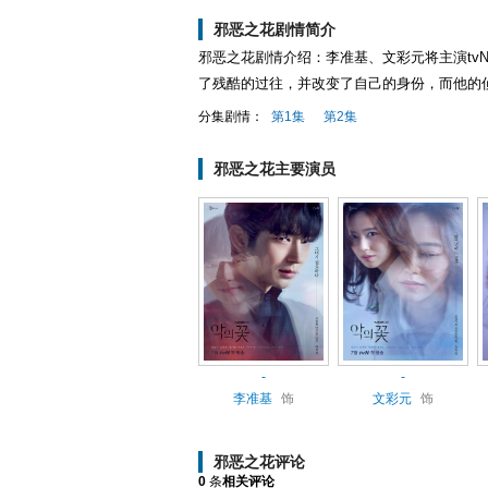
邪恶之花剧情简介
邪恶之花剧情介绍：李准基、文彩元将主演tv
了残酷的过往，并改变了自己的身份，而他的
分集剧情：
第1集
第2集
邪恶之花主要演员
-
-
李准基
饰
文彩元
饰
邪恶之花评论
0
条
相关评论