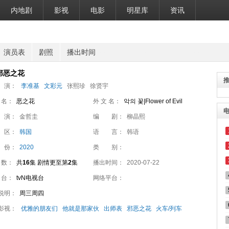
内地剧
影视
电影
明星库
资讯
演员表
剧照
播出时间
邪恶之花
 演：
李准基
文彩元
张熙珍
徐贤宇
 名：
恶之花
外 文 名：
악의 꽃|Flower of Evil
 演：
金哲圭
编 剧：
柳晶熙
 区：
韩国
语 言：
韩语
 份：
2020
类 别：
 数：
共
16
集 剧情更至第
2
集
播出时间：
2020-07-22
 台：
tvN电视台
网络平台：
说明：
周三周四
影视：
优雅的朋友们
他就是那家伙
出师表
邪恶之花
火车/列车