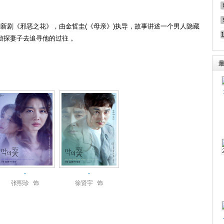
N新剧《邪恶之花》，由金哲圭(《母亲》)执导，故事讲述一个男人隐藏
侦探妻子去追寻他的过往 。
-
-
张熙珍
饰
徐贤宇
饰