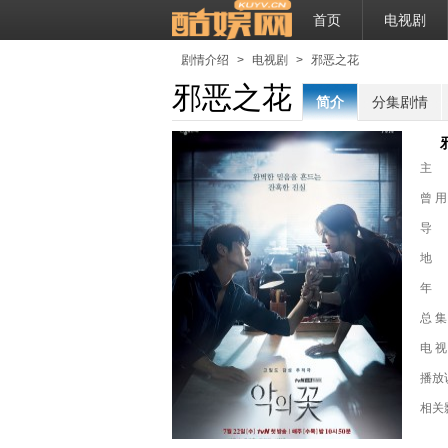
首页
电视剧
剧情介绍
>
电视剧
>
邪恶之花
邪恶之花
简介
分集剧情
主
曾 用
导
地
年
总 集
电 视
播放
相关