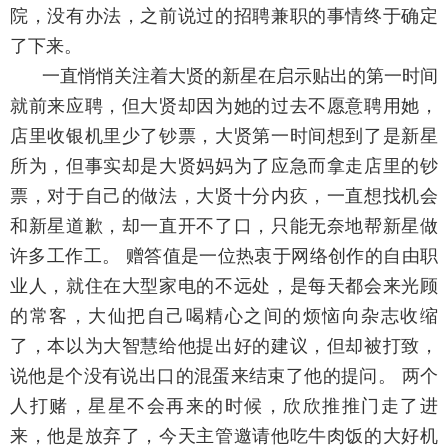
院，没有办法，之前说过的招聘兼职的事情终于确定
了下来。
一直悄悄关注着大贤的新星在启示贴出的第一时间
就前来应聘，但大贤却因为她的过去不愿意聘用她，
店里收银机里少了钞票，大贤第一时间想到了是新星
所为，但事实却是大贤妈妈为了应急而拿走店里的钞
票，对于自己的做法，大贤十分内疚，一直想找机会
和新星道歉，却一直开不了口，只能无奈地帮新星做
许多工作工。 赠答值是一位热衷于网络创作的自由职
业人，就住在大型家电的不远处，是每天都会来光顾
的常客，大仙把自己喝精心之间的烦恼向杂志收缩
了，本以为大智慧给他提出好的建议，但却被打致，
说他是个没有说出口的混蛋来结束了他的提问。 两个
人打赌，星星不会再来的时候，欣欣推推门走了进
来，他是放弃了，今天主管邀请他吃牛肉饭的大好机