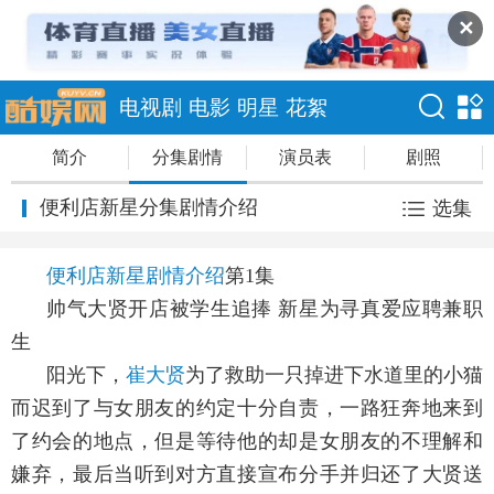
✕
电视剧
电影
明星
花絮
简介
分集剧情
演员表
剧照
便利店新星分集剧情介绍
选集
便利店新星剧情介绍
第1集
帅气大贤开店被学生追捧 新星为寻真爱应聘兼职
生
阳光下，
崔大贤
为了救助一只掉进下水道里的小猫
而迟到了与女朋友的约定十分自责，一路狂奔地来到
了约会的地点，但是等待他的却是女朋友的不理解和
嫌弃，最后当听到对方直接宣布分手并归还了大贤送