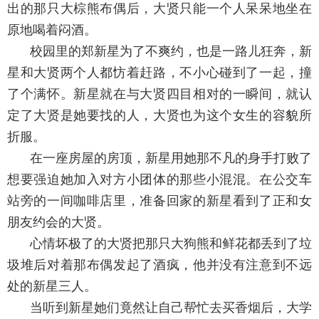
出的那只大棕熊布偶后，大贤只能一个人呆呆地坐在
原地喝着闷酒。
校园里的郑新星为了不爽约，也是一路儿狂奔，新
星和大贤两个人都㤃着赶路，不小心碰到了一起，撞
了个满怀。新星就在与大贤四目相对的一瞬间，就认
定了大贤是她要找的人，大贤也为这个女生的容貌所
折服。
在一座房屋的房顶，新星用她那不凡的身手打败了
想要强迫她加入对方小团体的那些小混混。在公交车
站旁的一间咖啡店里，准备回家的新星看到了正和女
朋友约会的大贤。
心情坏极了的大贤把那只大狗熊和鲜花都丢到了垃
圾堆后对着那布偶发起了酒疯，他并没有注意到不远
处的新星三人。
当听到新星她们竟然让自己帮忙去买香烟后，大学