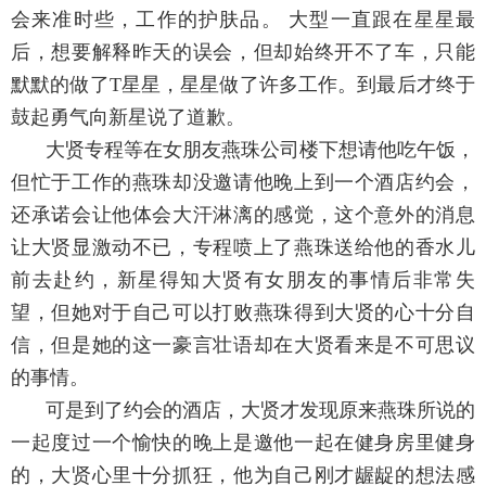
会来准时些，工作的护肤品。 大型一直跟在星星最
后，想要解释昨天的误会，但却始终开不了车，只能
默默的做了T星星，星星做了许多工作。到最后才终于
鼓起勇气向新星说了道歉。
大贤专程等在女朋友燕珠公司楼下想请他吃午饭，
但忙于工作的燕珠却没邀请他晚上到一个酒店约会，
还承诺会让他体会大汗淋漓的感觉，这个意外的消息
让大贤显激动不已，专程喷上了燕珠送给他的香水儿
前去赴约，新星得知大贤有女朋友的事情后非常失
望，但她对于自己可以打败燕珠得到大贤的心十分自
信，但是她的这一豪言壮语却在大贤看来是不可思议
的事情。
可是到了约会的酒店，大贤才发现原来燕珠所说的
一起度过一个愉快的晚上是邀他一起在健身房里健身
的，大贤心里十分抓狂，他为自己刚才龌龊的想法感