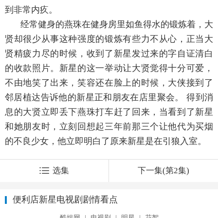
到非常内疚。
经常健身的燕珠在健身房里如鱼得水的锻炼着，大
贤却很少从事这种强度的锻炼有些力不从心，正当大
贤精疲力尽的时候，收到了新星发过来的字自证清白
的收款照片。新星的这一举动让大贤觉得十分可爱，
不由地笑了出来，笑容还在脸上的时候，大侠接到了
邻居植达告诉他的新星正和朋友在店里聚会。 得到消
息的大贤立即丢下燕珠打车赶了回来，当看到了新星
和她朋友时，立刻回想起三年前那三个让他代为买烟
的不良少女，他立即明白了原来新星是在引狼入室。
选集
下一集(第2集)
便利店新星电视剧剧情看点
酷娱网
|
电视剧
|
明星
|
花絮