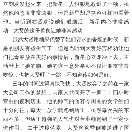
立刻发发起火来，把新星三人狠狠地教训了一顿，虽
然他的态度非常凶狠，但是新星却是笑容可掬地看着
他。当听到在贤劝说她们戒烟后，新星内心非常感
动，大贤的这份善良让她非常感动。
虽然大贤用糖果代替了她们要求的香烟的时候，新
星的朋友有些生气了，但是当听到大贤好言相劝让他
们把青春放在美好的事情后，新星心立即冲上去，主
动献上了她的吻。她的这一意外举动不仅让朋友非常
吃惊，也把大贤吓了一跳，不知道该如何是好。
三年的时间过得真快飞快，大贤放弃了之前在一家
大公司工作的梦想，与家人共同开了一家二十四小时
营业的便利店里，他的帅气的面容令周围的女学生们
十分向往，每天一放学就跑到店里，虽然每次买的东
西不多，但店里超强的人气也对营业额起到了一定促
进作用。 由于过度劳累，大贤爸爸昏倒被送进了医