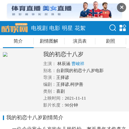
✕
电视剧
电影
明星
花絮
简介
剧情图解
演员表
剧照
我的初恋十八岁
主演：
林辰涵
曹峻祥
别名：
台剧我的初恋十八岁电影
导演：
王择谚
编剧：
王择谚,柯伊善
类别：
喜剧
上映时间：
2021-11-11
影片长度：
90分钟
我的初恋十八岁剧情简介
一位企业家十八岁的女儿林悦怡，邂逅青年才俊李文