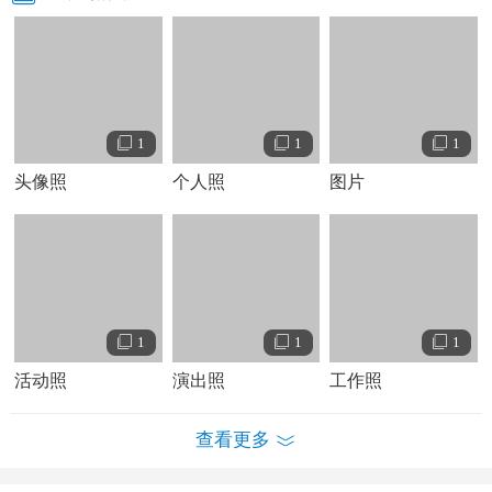
小事物，都可能是他即兴创作的题材。当灵感袭来，创作天
线会随时打开，即使用手机录音，或是随意的哼唱，都可以
成一段旋律，延伸成一首歌。罗文裕始终觉得创作，最重要
的就是态度，要真的很
热爱
音乐，才能发自内心写出好的作
品。由于不断的潜心于创作，从而为很多歌手写出了大热单
1
1
1
曲，如
刘德华
-「缺陷美」<电影"阿虎"主题曲>、
言承旭
「我
头像照
个人照
图片
是真的真的很爱你」、
任贤齐
「天使也一样」、
林志颖
「去
走走」等等。
唱作达人
身为一个专业的创作人，罗文裕不但写过许多脍炙人口的流
行歌曲，同时他也热心于公益歌曲的创作，2010年他为环保
1
1
1
概念专辑-《起初》创作了《地球在哭泣》和《种树》两首
活动照
演出照
工作照
歌。除了写歌来传递环保概念，罗文裕自己也会身体力行传
递环保行动：随手关灯、关电脑、拔插头，重复使用塑胶
查看更多
袋，尽量不使用免洗餐具。在新专辑《好感觉》中，就收录
了一首因台湾88水灾而创作的歌曲《改变》，呼吁大家用爱