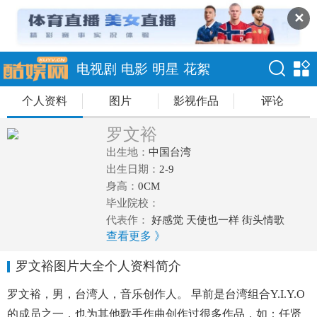
✕
电视剧
电影
明星
花絮
个人资料
图片
影视作品
评论
罗文裕
出生地：
中国台湾
出生日期：
2-9
身高：
0CM
毕业院校：
代表作：
好感觉 天使也一样 街头情歌
查看更多 》
罗文裕图片大全个人资料简介
罗文裕，男，台湾人，音乐创作人。 早前是台湾组合Y.I.Y.O
的成员之一，也为其他歌手作曲创作过很多作品，如：任贤