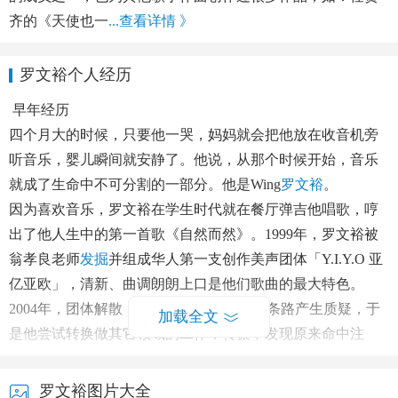
齐的《天使也一
...查看详情 》
罗文裕个人经历
早年经历
四个月大的时候，只要他一哭，妈妈就会把他放在收音机旁
听音乐，婴儿瞬间就安静了。他说，从那个时候开始，音乐
就成了生命中不可分割的一部分。他是Wing
罗文裕
。
因为喜欢音乐，罗文裕在学生时代就在餐厅弹吉他唱歌，哼
出了他人生中的第一首歌《自然而然》。1999年，罗文裕被
翁孝良老师
发掘
并组成华人第一支创作美声团体「Y.I.Y.O 亚
亿亚欧」，清新、曲调朗朗上口是他们歌曲的最大特色。
2004年，团体解散，Wing对继续走音乐这条路产生质疑，于
加载全文
是他尝试转换做其它领域的工作，转辗中发现原来命中注
定，音乐才是他唯一的快乐人生路。生活中的他，话虽然不
多，可创作灵感却及其丰富，喜欢从生活中随地取材，一点
罗文裕图片大全