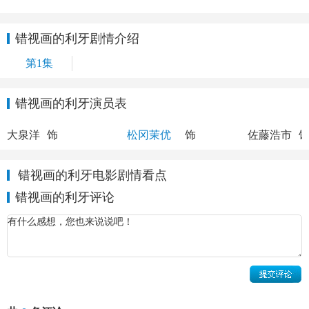
错视画的利牙剧情介绍
第1集
错视画的利牙演员表
速水辉
高野恵
东松
大泉洋
饰
松冈茉优
饰
佐藤浩市
错视画的利牙电影剧情看点
错视画的利牙评论