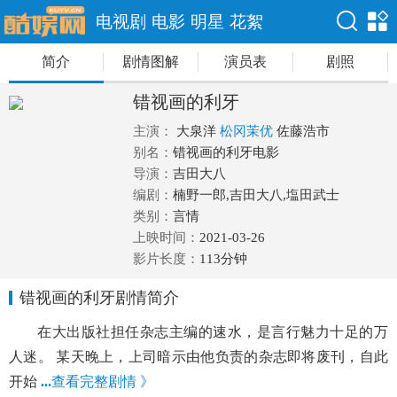
电视剧
电影
明星
花絮
✕
简介
剧情图解
演员表
剧照
错视画的利牙
主演：
大泉洋
松冈茉优
佐藤浩市
别名：
错视画的利牙电影
导演：
吉田大八
编剧：
楠野一郎,吉田大八,塩田武士
类别：
言情
上映时间：
2021-03-26
影片长度：
113分钟
错视画的利牙剧情简介
在大出版社担任杂志主编的速水，是言行魅力十足的万
人迷。 某天晚上，上司暗示由他负责的杂志即将废刊，自此
开始
...
查看完整剧情 》