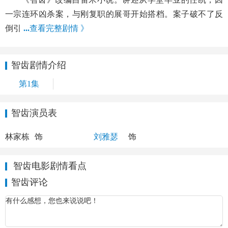
一宗连环凶杀案，与刚复职的展哥开始搭档。案子破不了反
倒引
...
查看完整剧情 》
智齿剧情介绍
第1集
智齿演员表
刘中选
王桃
林家栋
饰
刘雅瑟
饰
智齿电影剧情看点
智齿评论