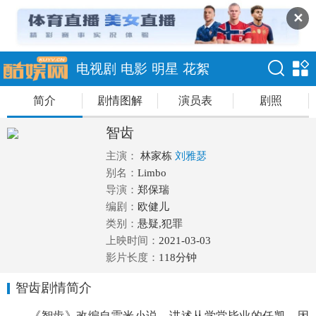
✕
电视剧
电影
明星
花絮
简介
剧情图解
演员表
剧照
智齿
主演：
林家栋
刘雅瑟
别名：
Limbo
导演：
郑保瑞
编剧：
欧健儿
类别：
悬疑,犯罪
上映时间：
2021-03-03
影片长度：
118分钟
智齿剧情简介
《智齿》改编自雷米小说。讲述从学堂毕业的任凯，因