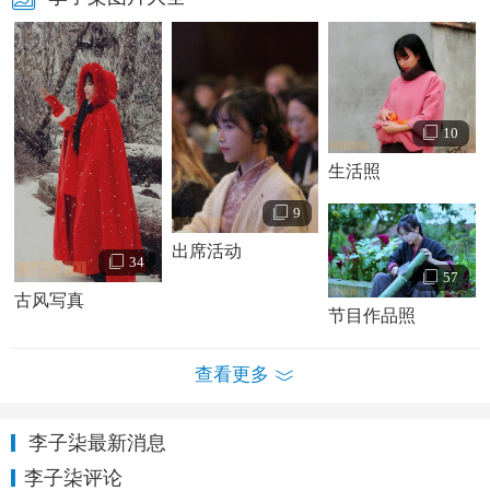
10
生活照
9
出席活动
34
57
古风写真
李子柒个人资料简介 李子柒古风写真照
节目作品照
李子柒走红经历：
查看更多
李子柒喜欢厨艺，小时候跟着爷爷也学过不少厨技，山
中的生活让她琢磨着开始研究。
李子柒最新消息
2016年初李子柒开始拍摄手作视频，前期视频从编导、
李子柒评论