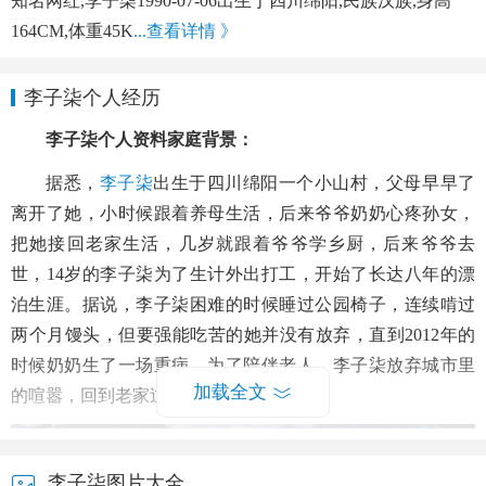
知名网红,李子柒1990-07-06出生于四川绵阳,民族汉族,身高
164CM,体重45K
...查看详情 》
李子柒个人经历
李子柒个人资料家庭背景：
据悉，
李子柒
出生于四川绵阳一个小山村，父母早早了
离开了她，小时候跟着养母生活，后来爷爷奶奶心疼孙女，
把她接回老家生活，几岁就跟着爷爷学乡厨，后来爷爷去
世，14岁的李子柒为了生计外出打工，开始了长达八年的漂
泊生涯。据说，李子柒困难的时候睡过公园椅子，连续啃过
两个月馒头，但要强能吃苦的她并没有放弃，直到2012年的
时候奶奶生了一场重病，为了陪伴老人，李子柒放弃城市里
加载全文
的喧嚣，回到老家过起了简单的日子。
李子柒图片大全