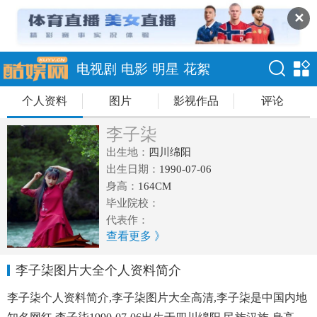
✕
电视剧
电影
明星
花絮
个人资料
图片
影视作品
评论
李子柒
出生地：
四川绵阳
出生日期：
1990-07-06
身高：
164CM
毕业院校：
代表作：
查看更多 》
李子柒图片大全个人资料简介
李子柒个人资料简介,李子柒图片大全高清,李子柒是中国内地