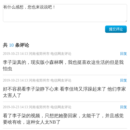
摄像、出演、剪辑都由她一个人完成。李子柒的作品题材来
源于中国人古朴的传统生活，以中华民族引以为傲的美食文
化为主线，围绕衣食住行四个方面展开。
因为李子柒做菜视频都是源于生活，锅碗瓢盆都是返璞
归真的老物件，并没有任何一件现代化厨具，而且都是亲力
共
10
条评论
亲为，简直就是什么都会的全能手，酿美酒、做花茶、弄花
酱、拉拉面等手艺信手拈来，还会搭房子、做木梯、锄地、
2019-10-23 14:13 河南省郑州市 电信网友评论
回复
搭木桥、做沙发床秋千。
李子柒真的，现实版小森林啊，我也挺喜欢这生活的但是我
怕虫
2019-10-23 14:13 河南省郑州市 电信网友评论
回复
好不容易看李子柒静下心来 看李佳琦又浮躁起来了 他们李家
太害人了
2019-10-23 14:13 河南省郑州市 电信网友评论
回复
看了李子柒的视频，只想把她娶回家，太能干了，并且感觉
要啥有啥，这种女人太NB了