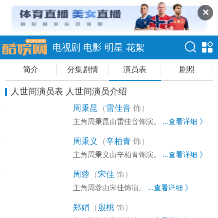
✕
电视剧
电影
明星
花絮
简介
分集剧情
演员表
剧照
人世间演员表 人世间演员介绍
周秉昆
（
雷佳音
饰）
主角周秉昆由雷佳音饰演。
...查看详细 》
周秉义
（
辛柏青
饰）
主角周秉义由辛柏青饰演。
...查看详细 》
周蓉
（
宋佳
饰）
主角周蓉由宋佳饰演。
...查看详细 》
郑娟
（
殷桃
饰）