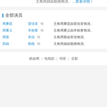
主角郑娟由殷桃饰演。
...查看详细 》
全部演员
周秉昆
雷佳音
饰
主角周秉昆由雷佳音饰演。
周秉义
辛柏青
饰
主角周秉义由辛柏青饰演。
周蓉
宋佳
饰
主角周蓉由宋佳饰演。
郑娟
殷桃
饰
主角郑娟由殷桃饰演。
酷娱网
|
电视剧
|
明星
|
花絮