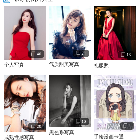
难电影《唐山大地震》。2011年，出任第14届上海国际电影
节主竞赛单元评委。2012年，同
余文乐
、
林宥嘉
、
朱雨辰
主
演主演爱情电影《醉后一夜》。2013年，因在公益电影《我
的影子在奔跑》中饰演“田桂芳”而获得了第29届中国电影金
鸡奖最佳女主角提名。2014年，同吴克羣、
潘粤明
等主演爱
情电影《脱轨时代》。2015年，参演动作电影《碟中谍5：神
24
40
13
秘国度》。2016年，同
张歆艺
、
秦岚
、
袁弘
、
明道
、
张晞临
气质甜美写真
个人写真
礼服照
领衔主演都市情感剧《咱们相爱吧》。2017年，同刘德华、
舒淇
、
杨祐宁
等主演冒险动作片《侠盗联盟》。
16
1
20
黑色系写真
手绘漫画卡通
成熟性感写真