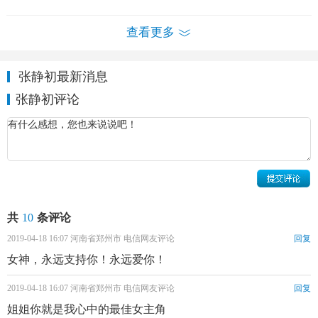
查看更多
张静初最新消息
张静初个人资料简介 张静初个人写真
张静初评论
张静初个人经历家庭背景：
1980年2月2日，张静初（原名张静）出生于福建永安一
个普通的知识分子家庭，从小在山区里长大。
1995年，毕业于福州师范艺术学校幼师美术班，毕业后
她对家里撒谎说考上了电影学院的美术系，然后自己一个人
共
10
条评论
跑到北京呆了一年，补习美术。1997年，考入中央戏剧学院
2019-04-18 16:07 河南省郑州市 电信网友评论
回复
导演系大专班。1999年，张静初自中央戏剧学院毕业，张静
女神，永远支持你！永远爱你！
初打算考研然后当老师，期间在北京第二外国语学院和新东
方外语学校补习英语。在此期间，她为求好运，将自己的名
2019-04-18 16:07 河南省郑州市 电信网友评论
回复
字张静改为张静初。
姐姐你就是我心中的最佳女主角