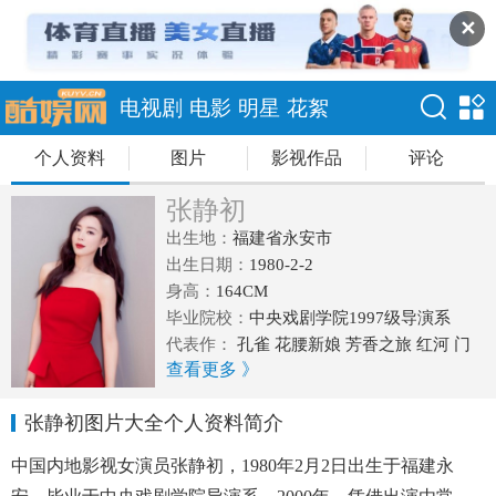
✕
电视剧
电影
明星
花絮
个人资料
图片
影视作品
评论
张静初
出生地：
福建省永安市
出生日期：
1980-2-2
身高：
164CM
毕业院校：
中央戏剧学院1997级导演系
代表作：
孔雀 花腰新娘 芳香之旅 红河 门
查看更多 》
徒 唐山大地震 咱们相爱吧
张静初图片大全个人资料简介
中国内地影视女演员张静初，1980年2月2日出生于福建永