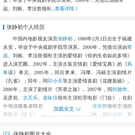
安，毕业于中央戏剧学院导演系。2000年，凭借出演由常
远、刘栋、李法曾领衔
...查看详情 》
张静初个人经历
中国内地影视女演员
张静初
，1980年2月2日出生于福建
永安，毕业于中央戏剧学院导演系。2000年，凭借出演由
常
远
、刘栋、李法曾领衔主演的爱情剧《你的生命如此多情》
进入演艺圈。2002年，主演古装言情剧《爱情宝典》的《
风
筝
误》单元。2005年，同吕聿来、冯瓅、冯砾主演剧情片
《孔雀》；同年，同
印小天
等主演爱情喜剧《花腰新娘》。
2006年，主演了剧情片《芳香之旅》。2007年，同
刘德华
、
吴彦祖、
古天乐
、
袁咏仪
领衔主演犯罪电影《门徒》，在剧
中饰演吸毒者阿芬。2008年，同
谢霆锋
、
张家辉
领衔主演的
加载全文
警匪片《证人》，在剧中饰演高敏。2009年，同
任达华
、罗
慧娟、覃恩美等主演剧情片《天水围的夜与雾》。2010年，
同徐帆、
李晨
、
陈道明
、
陆毅
、
张国强
和陈瑾等联袂出演灾
张静初图片大全