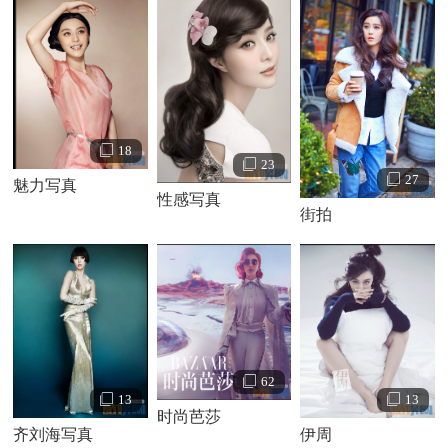
国际电影节最佳艺术贡献奖； 2011年担任第24届东京国际电
影节评委 2016年主演电影《我不是潘金莲》摘得第64届圣塞
巴斯蒂安国际电影节最佳女演员， 成为中国电影史上第三位
获得国际A类电影节双料影后的华语影星，同时该片还获得圣
塞巴斯蒂安国际电影节最佳影片金贝壳奖。2005年发行首张
18
个人专辑《刚刚开始》，获得中国原创音乐流行榜年度最佳
23
27
魅力写真
新人； 2013年凭借《一夜惊喜》获得伦敦国际华语电影节最
性感写真
街拍
佳原创电影歌曲。 2017年发行单曲《爱里的心》。
62
13
13
时尚芭莎
齐刘海写真
伊周