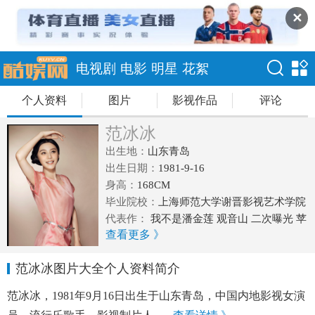
✕
电视剧
电影
明星
花絮
个人资料
图片
影视作品
评论
范冰冰
出生地：
山东青岛
出生日期：
1981-9-16
身高：
168CM
毕业院校：
上海师范大学谢晋影视艺术学院
代表作：
我不是潘金莲 观音山 二次曝光 苹
查看更多 》
果 手机 一夜惊喜 封神榜之凤鸣岐山 金大班
武媚娘传奇
范冰冰图片大全个人资料简介
范冰冰，1981年9月16日出生于山东青岛，中国内地影视女演