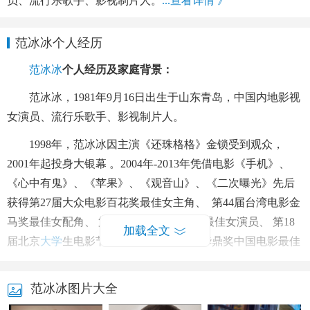
员、流行乐歌手、影视制片人。
...查看详情 》
范冰冰个人经历
范冰冰
个人经历及家庭背景：
范冰冰，1981年9月16日出生于山东青岛，中国内地影视
女演员、流行乐歌手、影视制片人。
1998年，范冰冰因主演《还珠格格》金锁受到观众，
2001年起投身大银幕 。2004年-2013年凭借电影《手机》、
《心中有鬼》、《苹果》、《观音山》、《二次曝光》先后
获得第27届大众电影百花奖最佳女主角、 第44届台湾电影金
马奖最佳女配角、 第4届欧亚国际电影节最佳女演员、 第18
加载全文
届北京
大学
生电影节最佳女主角和第9届华鼎奖中国电影最佳
女主角。
范冰冰图片大全
2009年起跻身国际影坛。2010年主演电影《观音山》获
得第23届东京国际电影节最佳女演员， 同时该片也获得东京