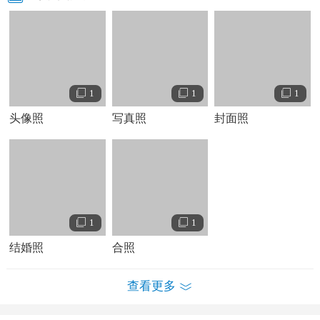
首张伤感风格专辑《小三》；随后，推出了《我不怪你也不
会恨你》等歌曲。
2011年3月11日，参加《中华情》文艺晚会的录制，现场演唱
歌曲《这条街》；3月8日，推出个人单曲《毛主席语录》 ；4
1
1
1
月15日，发行第二张情歌专辑《冷漠情歌》；8月15日，发行
头像照
写真照
封面照
音乐专辑《
我爱你
胜过你爱我》 。
2012年4月，发行情感专辑《冷漠首张个人精选集》；6月，
拍摄《爱着你却伤了她》的MV ；12月6日，发行个人概念专
辑《我是冷漠》。
2013年3月，推出与云飞儿合唱的情感歌曲《志摩与徽因》；
1
1
4月26日，发行励志专辑《我是歌手》；9月20日；发行概念
结婚照
合照
专辑《简单爱情》。
2014年4月28日，发行伤感专辑《俗情歌》；5月31日，参加
查看更多
《中华情》舞台节目组举办的“诗情画意”活动 ；8月15日，与
陈小春
、
安以轩
等合作出演的爱情电影《好命先生》上映 。