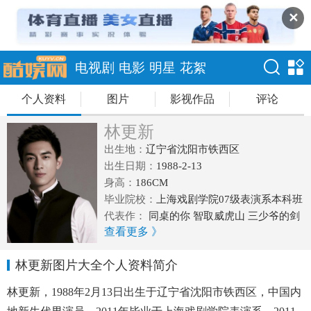
✕
电视剧
电影
明星
花絮
个人资料
图片
影视作品
评论
林更新
出生地：
辽宁省沈阳市铁西区
出生日期：
1988-2-13
身高：
186CM
毕业院校：
上海戏剧学院07级表演系本科班
代表作：
同桌的你 智取威虎山 三少爷的剑
查看更多 》
快手枪手快枪手 武神赵子龙
林更新图片大全个人资料简介
林更新，1988年2月13日出生于辽宁省沈阳市铁西区，中国内