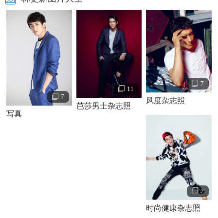
林更新个人资料简介 林更新写真
7
11
林更新演绎经历：
7
风度杂志照
芭莎男士杂志照
2007年，林更新就读于上海戏剧学院表演系本科，在这
写真
一年中，他在《蓝色矢车菊》中饰演天域酒店的明日之星。
2010年12月6日，电视剧《步步惊心》开拍。
2011年9月10日，该剧在湖南卫视首播，林更新饰演十四
阿哥爱新觉罗·胤祯。2011年11月3日，电视剧《姐姐立正向
前走》开播，林更新在剧中饰演童少天。
7
时尚健康杂志照
2012年7月，电视剧《轩辕剑之天之痕》首播，林更新饰