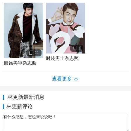
演张烈，首播两晚平均收视率高达1.86%，为同时段排名中国
第一。大结局播出当日，《轩辕剑》以1.82的收视率、
11.54%的收视份额再度
夺冠
。
2013年9月，《痞子英雄2》开拍，林更新在影片中饰演
赵又廷
的搭档陈真；9月28日，电影《狄仁杰之神都龙王》上
映，林更新在片中出演医官沙陀忠并提名第33届香港电影金
3
22
像奖最佳新演员；12月31日，《舞乐传奇》开播，林更新在
时装男士杂志照
服饰美容杂志照
剧中饰演骠国王子舒难陀。
查看更多
林更新最新消息
林更新评论