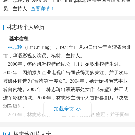
凌、志玲姐姐,外文名：Lin Chi-ling,林志玲是中国台湾知名演
员、主持人
...查看详情 》
林志玲个人经历
基本信息
林志玲
（LinChi-ling），1974年11月29日出生于台湾省台北
市，华语影视女演员、模特、主持人。
2000年，签约凯渥模特经纪公司并开始职业模特生涯。
2002年，因拍摄某企业电视广告而获得更多关注。并于次年
被媒体评选为“台湾第一美女”。2004年，她开始将演艺事业
转向内地。2007年，林志玲出演银幕处女作《赤壁》并正式
进军影视领域。2008年，林志玲主演个人首部喜剧片《决战
刹马镇》。
加载全文
2010年，林志玲获得FHM全球百大美女四连冠；并于同年
主演日本爱情剧《月之恋人》。2011年，她在言情片《幸福
额度》中首次一人分饰两角。2014年，林志玲主演了剧情片
林志玲图片大全