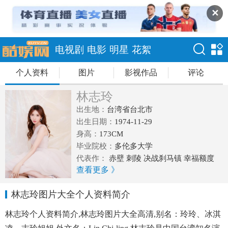
✕
电视剧
电影
明星
花絮
个人资料
图片
影视作品
评论
林志玲
出生地：
台湾省台北市
出生日期：
1974-11-29
身高：
173CM
毕业院校：
多伦多大学
代表作：
赤壁 刺陵 决战刹马镇 幸福额度
查看更多 》
101次求婚 北京·纽约
林志玲图片大全个人资料简介
林志玲个人资料简介,林志玲图片大全高清,别名：玲玲、冰淇