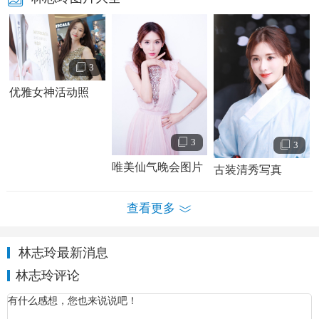
《北京·纽约》。2015年，林志玲开始参加真人秀节目《花样
姐姐》。2019年6月6日，林志玲宣布与日本艺人
AKIRA
结
婚。
3
优雅女神活动照
3
3
唯美仙气晚会图片
古装清秀写真
查看更多
林志玲最新消息
林志玲评论