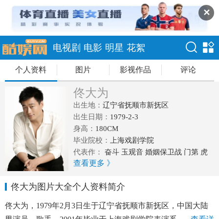
✕
电视剧
电影
明星
花絮
个人资料
图片
影视作品
评论
佟大为
出生地：
辽宁省抚顺市新抚区
出生日期：
1979-2-3
身高：
180CM
毕业院校：
上海戏剧学院
代表作：
奋斗 玉观音 婚姻保卫战 门第 虎
查看更多 》
妈猫爸 苹果 中国合伙人 金陵十三钗 太平轮
佟大为图片大全个人资料简介
佟大为，1979年2月3日生于辽宁省抚顺市新抚区，中国大陆