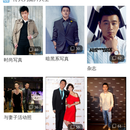
大庆。同年主演电影《
我的早更女友
》。 曾发行个人专辑
《大世界小作为》。2015年参加2015年中央电视台春节联欢
晚会，表演节目《四世同堂合家欢》。同年主演电视剧《虎
妈猫爸》。2016年参演的电影《冰河追凶》于4月15日上映。
2017年主演的电视剧《
人间至味是清欢
》 ，《
如果可以这样
爱
》上线播出。
30
40
62
暗黑系写真
时尚写真
杂志
36
与妻子活动照
61
59