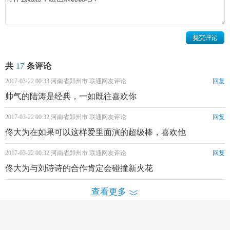
曾分手，但是佟大为主动示好，两人复合，随后在2007年8月
20日，佟大为与女艺人关悦领取结婚证，2008年4月18日，在
北京万达广场索菲特大酒店举行婚礼，刘仪伟担当司仪，赵
宝刚担任证婚人。自从和关悦结婚后，佟大为从未有过什么
绯闻；不仅是演艺圈中的“模范夫妻”，也已经有了两人爱情
共
17
条评论
的结晶。2016年5月4日，佟大为喜获第三子如今的佟大为和
2017-03-22 00:33 河南省郑州市 联通网友评论
回复
关悦。
帅气的陆涛是经典，一如既往喜欢你
2017-03-22 00:32 河南省郑州市 联通网友评论
回复
佟大为在如果可以这样爱里面演的超级棒，喜欢他
2017-03-22 00:32 河南省郑州市 联通网友评论
回复
佟大为与刘诗诗的合作肯定会碰撞新火花
查看更多
酷娱网
|
电视剧
|
明星
|
花絮