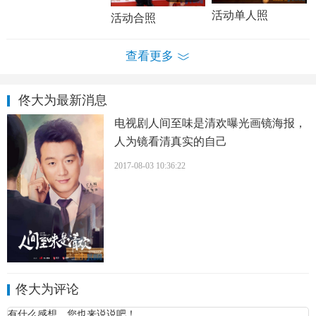
活动单人照
活动合照
查看更多
佟大为最新消息
电视剧人间至味是清欢曝光画镜海报，
人为镜看清真实的自己
2017-08-03 10:36:22
佟大为个人经历 佟大为个人资料简介 佟大为写真、杂
志、生活照欣赏
感情经历：
佟大为评论
佟大为与妻子
关悦
两人相识于2001年，之后相恋，中间