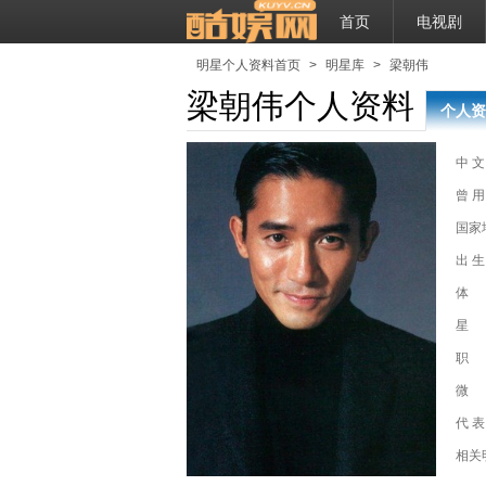
首页
电视剧
明星个人资料首页
>
明星库
>
梁朝伟
梁朝伟个人资料
个人资
中 文
曾 用
国家
出 生
体
星
职
微
代 表
雄 
相关