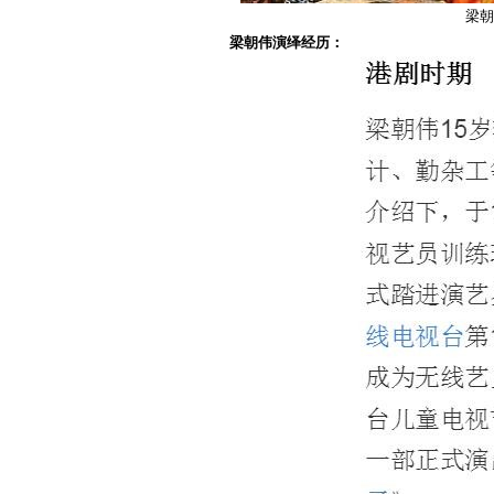
梁朝
梁朝伟演绎经历：