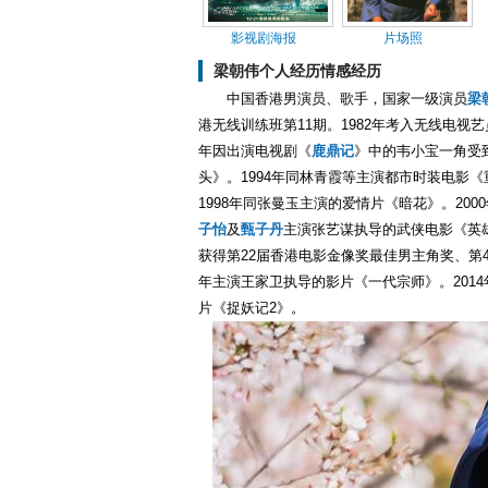
影视剧海报
片场照
梁朝伟个人经历情感经历
中国香港男演员、歌手，国家一级演员
梁
港无线训练班第11期。1982年考入无线电视艺
年因出演电视剧《
鹿鼎记
》中的韦小宝一角受到
头》。1994年同林青霞等主演都市时装电影《
1998年同张曼玉主演的爱情片《暗花》。200
子怡
及
甄子丹
主演张艺谋执导的武侠电影《英雄
获得第22届香港电影金像奖最佳男主角奖、第4
年主演王家卫执导的影片《一代宗师》。2014
片《捉妖记2》。