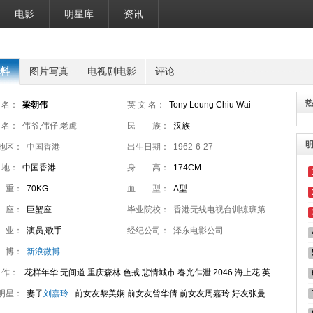
电影
明星库
资讯
料
图片写真
电视剧电影
评论
 名：
梁朝伟
英 文 名：
Tony Leung Chiu Wai
 名：
伟爷,伟仔,老虎
民 族：
汉族
地区：
中国香港
出生日期：
1962-6-27
 地：
中国香港
身 高：
174CM
 重：
70KG
血 型：
A型
 座：
巨蟹座
毕业院校：
香港无线电视台训练班第
 业：
演员,歌手
11期
经纪公司：
泽东电影公司
 博：
新浪微博
 作：
花样年华 无间道 重庆森林 色戒 悲情城市 春光乍泄 2046 海上花 英
赤壁 一代宗师
明星：
妻子
刘嘉玲
前女友黎美娴 前女友曾华倩 前女友周嘉玲 好友张曼