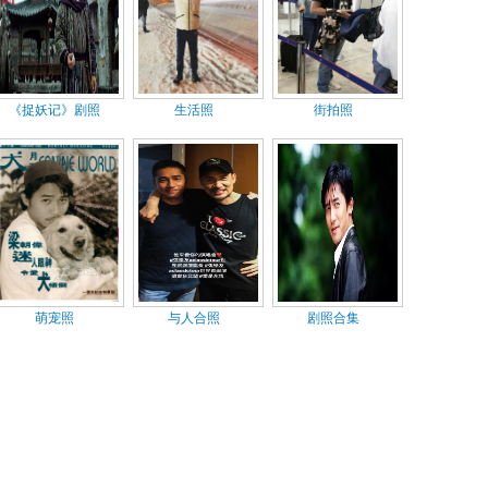
《捉妖记》剧照
生活照
街拍照
萌宠照
与人合照
剧照合集