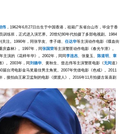
朝伟
，1962年6月27日出生于中国香港，祖籍广东省台山市，毕业于香
员训练班，正式进入演艺界。20世纪80年代拍摄了多部电视剧。1984
关注。1990年，同张学友、李子雄、
任达华
等主演动作电影《喋血街
重庆森林》。1997年，同
张国荣
等主演警匪动作电影《春光乍泄》。
0年主演的《花样年华》。2002年，同同
李连杰
、张曼玉、
陈道明
、
章
》。2003年，同
刘德华
、黄秋生、曾志伟等主演警匪电影《
无间
道》
0届台湾电影金马奖最佳男主角奖。2007年凭借电影《色戒》。2011
年，接拍由王家卫监制的电影《摆渡人》。2016年11月拍摄古装喜剧