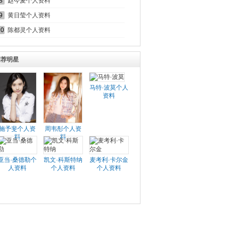
8
赵今麦个人资料
9
黄日莹个人资料
10
陈都灵个人资料
推荐明星
马特·波莫个人
资料
施予斐个人资
周韦彤个人资
料
料
亚当·桑德勒个
凯文·科斯特纳
麦考利·卡尔金
人资料
个人资料
个人资料