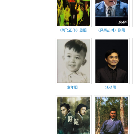
《阿飞正传》剧照
《风再起时》剧照
童年照
活动照