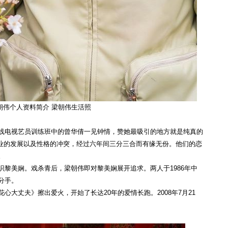
朝伟个人资料简介 梁朝伟生活照
无线电视艺员训练班中的曾华倩一见钟情，赞她最吸引的地方就是纯真的
业的发展以及性格的冲突，经过六年间三分三合而有缘无份。他们的恋
。
识黎美娴。戏杀青后，梁朝伟即对黎美娴展开追求。两人于1986年中
分手。
心大丈夫》擦出爱火，开始了长达20年的爱情长跑。2008年7月21