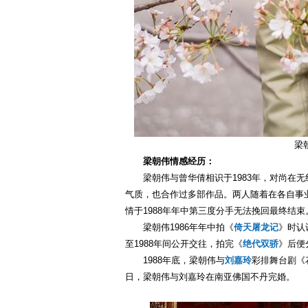
梁
梁朝伟情感经历：
梁朝伟与曾华倩相识于1983年，对尚在
气质，也合作过多部作品。两人随着在各自事
情于1988年年中第三度分手无法挽回最终结束
梁朝伟1986年年中拍《
倚天屠龙记
》时认
至1988年间公开交往，拍完《
绝代双骄
》后便
1988年底，梁朝伟与
刘嘉玲
彩排舞台剧《花
日，梁朝伟与刘嘉玲在南亚佛国不丹完婚。