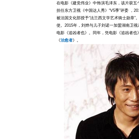
在电影《建党伟业》中饰演毛泽东，该片获五个
担任东方卫视《中国达人秀》“V5季”评委 ，2
被法国文化部授予“法兰西文学艺术骑士勋章”。
使。2015年，刘烨与儿子刘诺一加盟湖南卫视
电影《追凶者也》。同年，凭电影《追凶者也》 
《
治愈者
》。