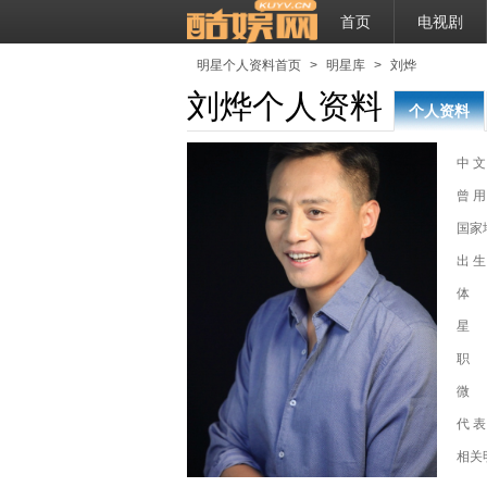
首页
电视剧
明星个人资料首页
>
明星库
>
刘烨
刘烨个人资料
个人资料
中 文
曾 用
火华
国家
出 生
体
星
职
微
代 表
北平
相关