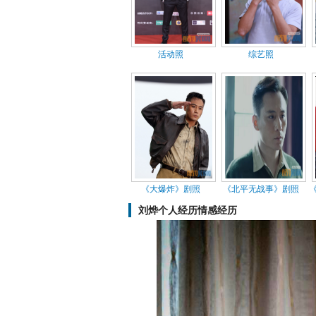
活动照
综艺照
《大爆炸》剧照
《北平无战事》剧照
刘烨个人经历情感经历