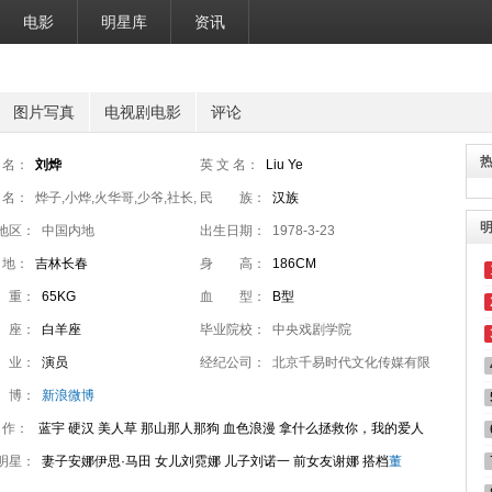
电影
明星库
资讯
图片写真
电视剧电影
评论
 名：
刘烨
英 文 名：
Liu Ye
 名：
烨子,小烨,火华哥,少爷,社长,
民 族：
汉族
社长
地区：
中国内地
出生日期：
1978-3-23
 地：
吉林长春
身 高：
186CM
 重：
65KG
血 型：
B型
 座：
白羊座
毕业院校：
中央戏剧学院
 业：
演员
经纪公司：
北京千易时代文化传媒有限
 博：
新浪微博
公司
 作：
蓝宇 硬汉 美人草 那山那人那狗 血色浪漫 拿什么拯救你，我的爱人
无战事
明星：
治愈者
妻子安娜伊思·马田 女儿刘霓娜 儿子刘诺一 前女友谢娜 搭档
董