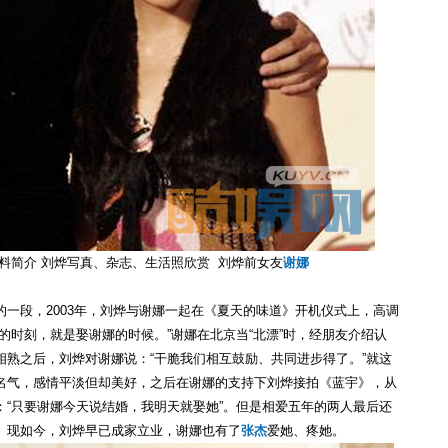
料简介 刘烨写真、杂志、生活照欣赏 刘烨前女友
谢娜
一段，2003年，刘烨与谢娜一起在《夏天的味道》开机仪式上，高调
的时刻，就是娶谢娜的时候。”谢娜在北京当“北漂”时，经朋友介绍认
熟之后，刘烨对谢娜说：“干脆我们相互鼓励、共同进步得了。”就这
名气，感情平淡但却美好，之后在谢娜的支持下刘烨接拍《蓝宇》，从
“只要谢娜今天说结婚，我明天就娶她”。但是相爱五年的两人最后还
。现如今，刘烨早已成家立业，谢娜也有了
张杰
爱她、疼她。