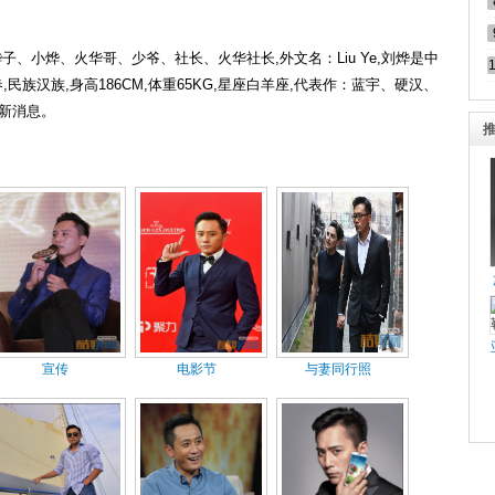
搭档
景甜
同学赵会南
子、小烨、火华哥、少爷、社长、火华社长,外文名：Liu Ye,刘烨是中
春,民族汉族,身高186CM,体重65KG,星座白羊座,代表作：蓝宇、硬汉、
新消息。
宣传
电影节
与妻同行照