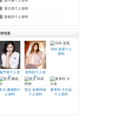
8
赵今麦个人资料
9
黄日莹个人资料
10
陈都灵个人资料
推荐明星
马特·波莫个人
资料
施予斐个人资
周韦彤个人资
料
料
亚当·桑德勒个
凯文·科斯特纳
麦考利·卡尔金
人资料
个人资料
个人资料