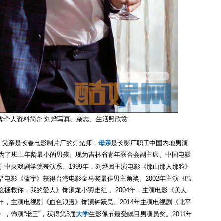
烨个人资料简介 刘烨写真、杂志、生活照欣赏
市，父亲是长春电影制片厂的灯光师，
母亲
是长影厂职工中国内地男演
，成为了班上年龄最小的男孩。现为吉林省青年联合会副主席、中国电影
业于中央戏剧学院表演系。1999年，刘烨因主演电影《那山那人那狗》
凭借电影《蓝宇》获得台湾电影金马奖最佳男主角奖。2002年主演《巴
么拯救你，我的爱人》饰演龙小羽走红 。2004年，主演电影《美人
5年，主演电视剧《血色浪漫》饰演钟跃民。2014年主演电视剧《北平
》，饰演“老三”，获得第3届
大学
生影像节最受瞩目男演员奖。2011年