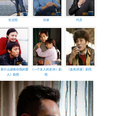
生活照
访谈
代言
《拿什么拯救你我的爱
《一个女人的史诗》剧
《血色浪漫》剧照
人》剧照
照