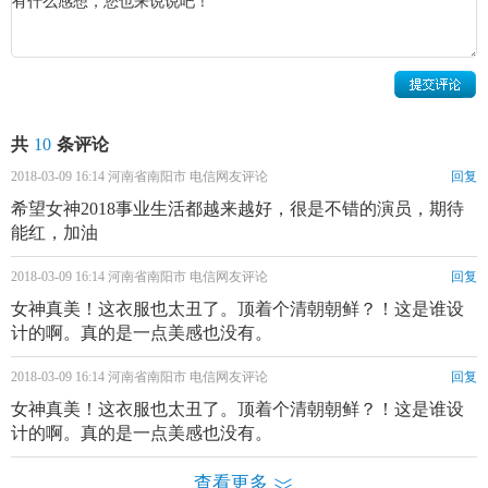
陆素素。同年在夏咏执导的电影《证书》中饰演小苏。
2006年，在黄文利执导，
于荣光
、
童蕾
、
王力可
主演的
抗战片《狼毒花》中饰演林木川子。同年入围第三届年度影
视新锐榜。
共
10
条评论
2007年，在
陈浩民
、
叶璇
主演的古装鬼怪剧《聊斋志异
2018-03-09 16:14 河南省南阳市 电信网友评论
回复
2》之《义犬》中饰演贾双双。
希望女神2018事业生活都越来越好，很是不错的演员，期待
能红，加油
2008年，与
贾青
、陈浩民主演轻喜剧《多情女人痴情
男》饰演反派女一号周蕴香。与于荣光联袂主演的抗日题材
2018-03-09 16:14 河南省南阳市 电信网友评论
回复
剧《翡翠凤凰》饰演翠儿。
女神真美！这衣服也太丑了。顶着个清朝朝鲜？！这是谁设
计的啊。真的是一点美感也没有。
2009年，出演舒崇福执导，
刘佩琦
、刘蓓主演的《许茂
2018-03-09 16:14 河南省南阳市 电信网友评论
回复
和他的女儿们》，在剧中饰演九姑娘许贞，该剧是纪念改革
女神真美！这衣服也太丑了。顶着个清朝朝鲜？！这是谁设
开放30周年和新中国成立60周年的献礼电视剧。
计的啊。真的是一点美感也没有。
2010年，在
王茜
华、丁志诚主演的红色经典电视剧《党
查看更多
的女儿》中饰演桂云。与于荣光、 赵文瑄主演三国时期反腐