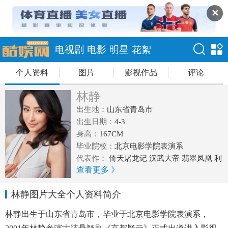
✕
电视剧
电影
明星
花絮
个人资料
图片
影视作品
评论
林静
出生地：
山东省青岛市
出生日期：
4-3
身高：
167CM
毕业院校：
北京电影学院表演系
代表作：
倚天屠龙记 汉武大帝 翡翠凤凰 利
查看更多 》
箭行动 香草
林静图片大全个人资料简介
林静出生于山东省青岛市，毕业于北京电影学院表演系，