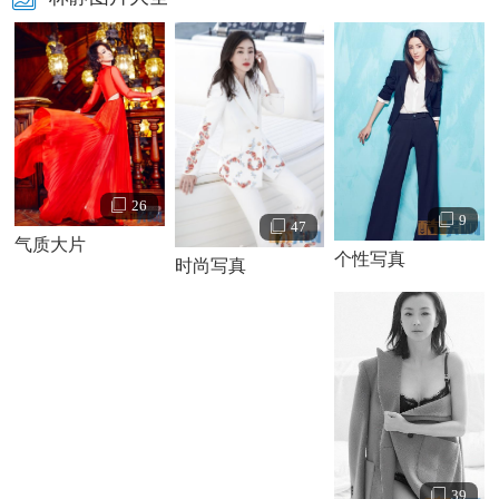
林静个人资料简介 林静写真照
林静演绎经历：
26
2001年，在丁仰国执导的古装悬疑剧《京都疑云》中饰
9
47
气质大片
演太子妃韦玉。之后在
苏有朋
、
王艳
主演的古装破案剧《无
个性写真
时尚写真
敌县令》之《龙雀配》中饰演梅妃。同年在周晓文执导，张
铁林、
宁静
主演的古装历史剧《乱世英雄吕不韦》中饰演华
阳夫人。随后再次出演周晓文执导的历史剧《
大英雄
郑成
功》饰演柳圆圆。还在普超英主演的古装喜剧《皇嫂田桂花
2》中饰演西门小霜。在马千珊、
陈道明
主演的古装爱情剧
《魂断秦淮》中饰演董小宛。
2002年，在吕丽萍、唐国强联手打造的古装搞笑剧《大
39