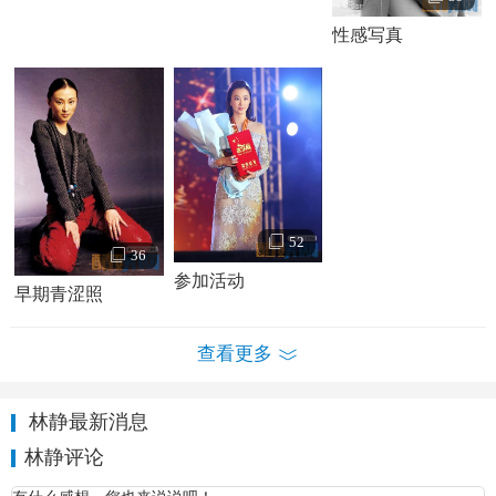
脚马皇后》中饰演朱元璋的宠妃吴玉娇。参演
张国立
自导自
性感写真
演的古装戏说剧《康熙微服私访记4》之《茶叶记》。
2003年，参与苏有朋、
贾静雯
主演的金庸武侠剧《
倚天
屠龙记
》，在剧中饰演周芷若师姐丁敏君，被观众熟知。同
年与范智博、杨圣文共同出演电视剧《女子监狱》，饰演陈
楠。
2004年，在胡玫执导，
陈宝国
、焦晃、归亚蕾主演的历
52
36
史剧《汉武大帝》中饰演卫子夫。在张国立、王刚、张铁
参加活动
林“铁三角”打造的戏说剧《少年宝亲王》中饰演飘红。与
侯
早期青涩照
勇
、杜雨露、宁静主演古装剧《白银谷》饰演豪爽的酒店老
板娘豪姬。在王学兵、
范冰冰
主演的古装侦探悬疑剧《凌云
查看更多
壮志
包青天
》中饰演羽化仙。
林静最新消息
2005年，在林熙越、谢震伟主演的《古董王爷》中饰演
林静评论
彩云。与吕丽萍、孙海英合作出演古装宫斗戏《皇后驾
到》。在
黄海冰
、李耀景主演的武侠剧《惊世情仇》中饰演