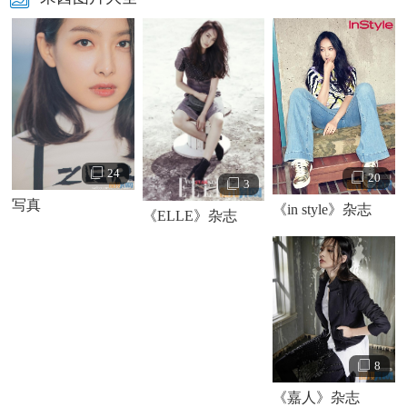
演艺事业之外，宋茜热衷于公益事业，多次向联合国儿
童基金会等国际慈善组织捐赠善款，并积极参与救助亚洲、
非洲贫困儿童等公益项目。
24
20
3
写真
《in style》杂志
《ELLE》杂志
8
《嘉人》杂志