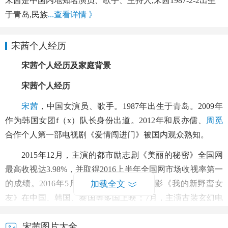
宋茜是中国内地知名演员、歌手、主持人,宋茜1987-2-2出生
于青岛,民族
...查看详情 》
宋茜个人经历
宋茜个人经历及家庭背景
宋茜个人经历
宋茜
，中国女演员、歌手。1987年出生于青岛。2009年
作为韩国女团f（x）队长身份出道。2012年和辰亦儒、
周觅
合作个人第一部电视剧《爱情闯进门》被国内观众熟知。
2015年12月，主演的都市励志剧《美丽的秘密》全国网
最高收视达3.98%，并取得2016上半年全国网市场收视率第一
的成绩。2016年5月，主演的爱情喜剧电影《我的新野蛮女
加载全文
友》在中国、韩国、泰国等多国上映；7月，主演古装玄幻电
视剧《幻城》，双网收视均位列同时段第一。
宋茜图片大全