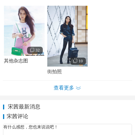
32
其他杂志图
10
街拍照
宋茜个人资料简介 宋茜高清写真照
查看更多
宋茜早年经历
宋茜出生于山东省青岛市，10岁开始学习舞蹈。1999年
宋茜最新消息
进入北京舞蹈学院附中学习舞蹈。附中学习期间，美国国家
宋茜评论
地理频道到北舞附中拍摄纪录片，作为普通学生的宋茜被特
写记录下了练习舞蹈片段。