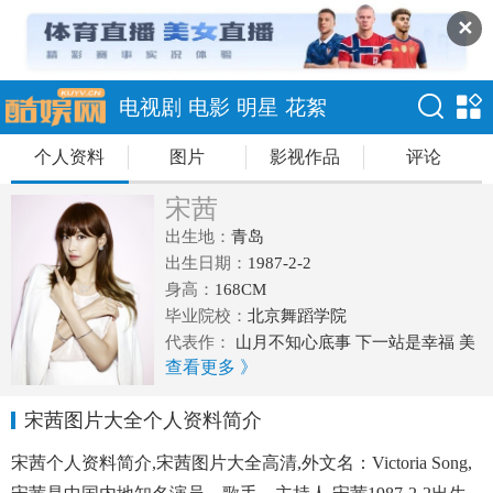
✕
电视剧
电影
明星
花絮
个人资料
图片
影视作品
评论
宋茜
出生地：
青岛
出生日期：
1987-2-2
身高：
168CM
毕业院校：
北京舞蹈学院
代表作：
山月不知心底事 下一站是幸福 美
查看更多 》
丽的秘密 幻城
宋茜图片大全个人资料简介
宋茜个人资料简介,宋茜图片大全高清,外文名：Victoria Song,