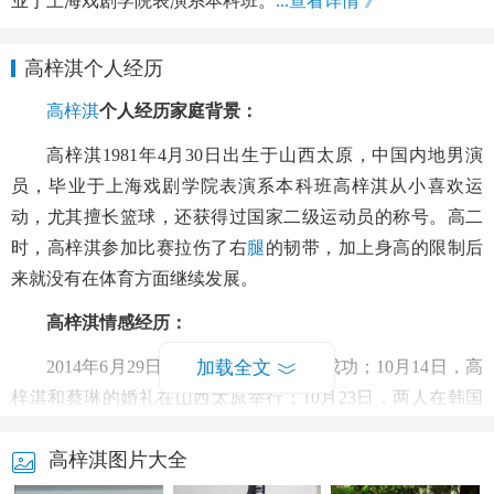
业于上海戏剧学院表演系本科班。
...查看详情 》
高梓淇个人经历
高梓淇
个人经历家庭背景：
高梓淇1981年4月30日出生于山西太原，中国内地男演
员，毕业于上海戏剧学院表演系本科班高梓淇从小喜欢运
动，尤其擅长篮球，还获得过国家二级运动员的称号。高二
时，高梓淇参加比赛拉伤了右
腿
的韧带，加上身高的限制后
来就没有在体育方面继续发展。
高梓淇情感经历：
2014年6月29日，高梓淇向
加载全文
蔡琳
求婚成功；10月14日，高
梓淇和蔡琳的婚礼在山西太原举行；10月23日，两人在韩国
举办第二场婚礼，并以传统韩式婚礼形式进行。
高梓淇图片大全
2017年12月12日，高梓淇在其个人微博宣布得子，儿子