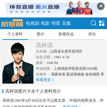
✕
电视剧
电影
明星
花絮
个人资料
图片
影视作品
评论
高梓淇
出生地：
山西省太原市迎泽区
出生日期：
1981-4-30
身高：
184CM
毕业院校：
上海戏剧学院表演系2000级
代表作：
我家有喜 新还珠格格 血色湘西 李
查看更多 》
家大院 新京华烟云
高梓淇图片大全个人资料简介
高梓淇1981年4月30日出生于山西太原，中国内地男演员，毕