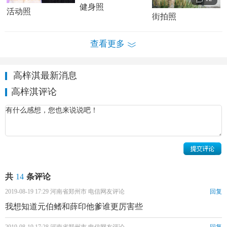
健身照
活动照
街拍照
查看更多
高梓淇最新消息
高梓淇评论
高梓淇个人资料简介 高梓淇情感经历
高梓淇演绎经历：
2003年，参演时装剧《带我飞,带我走》，从而踏入演艺
圈；同年，客串由李平执导的商战剧《挣扎》；10月，参演
青春励志片《我和乔丹的日子》。2004年，与
陈坤
、
李冰冰
共
14
条评论
合作，参演由李惠民执导的古装历史剧《长剑相思》，饰演
朱厚照。
2019-08-19 17:29 河南省郑州市 电信网友评论
回复
我想知道元伯鳍和薛印他爹谁更厉害些
2005年，客串历史剧《大河颂》；2月，与
何润东
、
高圆
圆
合作，参演古装历史剧《秦王李世民》，在剧中饰演瓦岗
2019-08-19 17:28 河南省郑州市 电信网友评论
回复