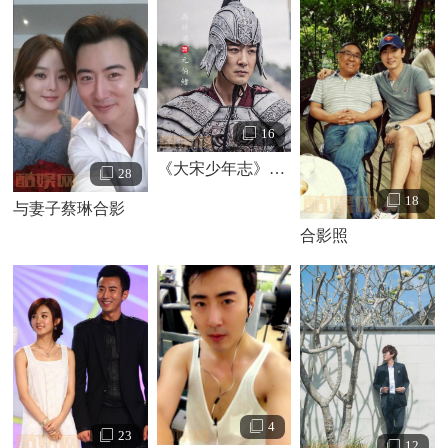
的奶名叫“礼物”。
16
《大宋少年志》剧照
28
18
与妻子蔡琳合影
合影照
4
23
12