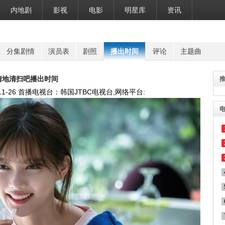
内地剧
影视
电影
明星库
资讯
分集剧情
演员表
剧照
播出时间
评论
主题曲
情地清扫吧播出时间
11-26
首播电视台：韩国JTBC电视台,网络平台: