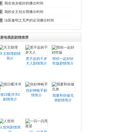
8
我在他乡挺好的播出时间
9
我的女主别太萌播出时间
10
法医秦明之无声的证词播出时间
最新电视剧剧情推荐
天王助理剧情
简介
惹不起的千岁
陪你一起好好
大人剧情简介
吃饭剧情简介
你好神枪手剧
假日暖洋洋2
情简介
我要和你做兄
剧情简介
弟剧情简介
人世间剧情简