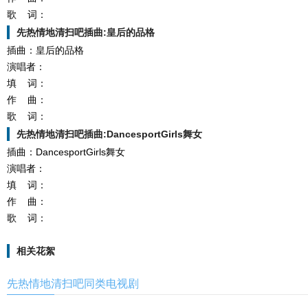
歌 词：
先热情地清扫吧插曲:皇后的品格
插曲：皇后的品格
演唱者：
填 词：
作 曲：
歌 词：
先热情地清扫吧插曲:DancesportGirls舞女
插曲：DancesportGirls舞女
演唱者：
填 词：
作 曲：
歌 词：
相关花絮
先热情地清扫吧同类电视剧