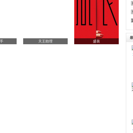
手
天王助理
盛装