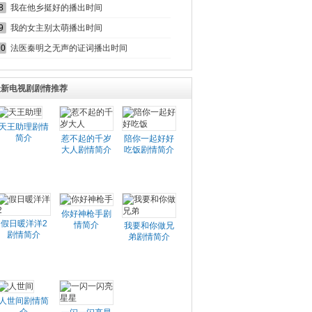
8
我在他乡挺好的播出时间
9
我的女主别太萌播出时间
10
法医秦明之无声的证词播出时间
最新电视剧剧情推荐
天王助理剧情
简介
惹不起的千岁
陪你一起好好
大人剧情简介
吃饭剧情简介
你好神枪手剧
假日暖洋洋2
情简介
我要和你做兄
剧情简介
弟剧情简介
人世间剧情简