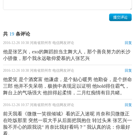
EXO首尔二巡演唱会上，张艺兴公开了自作曲《
约定
》，并
且是第一位拥有个人原创曲收录进组合专辑的成员；5月13
日，加盟东方卫视励志体验真人秀节目《极限挑战》；9月17
日，个人首部成长记录图文书《而立·24》开售；9月26日，
共
19
条评论
加盟唐季礼执导的中印合拍影片《功夫瑜伽》，在片中饰演
2016-12-26 10:38 河南省郑州市 电信网友评论
回复
助教小光；10月7日，张艺兴在生日会上首次公布5首原创新
他是张艺兴，exo的舞蹈担当主舞大人，那个善良努力的长沙
歌；10月10日，EXO成为首个登上韩国巨蛋开唱的艺人团
小骄傲，那个我永远敬仰爱慕的人张艺兴
体，而张艺兴也成为第一个登上韩国巨蛋的中国艺人；11月3
2016-12-26 10:38 河南省郑州市 电信网友评论
回复
日，获得亚洲影响力东方盛典最具影响力全能艺人；11月6日
他爱笑 是个酒窝富 他谦虚，是个贴心暖男 他勤奋，是个拼命
参演爱情喜剧片《前任2：备胎反击战》；11月15日，出席风
三郎 他并不失呆萌，极挑中表现足以证明 他hold得住霸气，
从东方来娱乐影响力盛典并获得年度音乐先锋人物奖项；12
舞台上的气场强大 他担得起柔情，二月红痴情有目共睹。
月4日主演电影《从天儿降》；12月18日，主演时尚爱情喜剧
2016-12-26 10:37 河南省郑州市 电信网友评论
回复
电影《闭嘴！爱吧》。
前天我看《微微一笑很倾城》看的正入迷呢 肖奈和贝微微正
2016年1月15日主演喜剧悬疑片《极限挑战》；4月9日，EXO
在吃饭那里 突然一双大手从后面把我抱住 转过头来 张艺兴一
成员出席第十六届音乐风云榜年度盛典并献上表演，而张艺
脸不开心的跟我说“ 肖奈比我好看吗？” 我认真的说：你最好
兴凭借原创歌曲《一个人》获得年度最受欢迎电影歌曲及年
看。