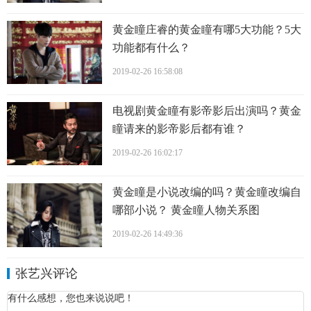
黄金瞳庄睿的黄金瞳有哪5大功能？5大
功能都有什么？
2019-02-26 16:58:08
电视剧黄金瞳有影帝影后出演吗？黄金
瞳请来的影帝影后都有谁？
2019-02-26 16:02:17
张艺兴演唱会现场照 张艺兴个人资料简介
黄金瞳是小说改编的吗？黄金瞳改编自
2014年5月23日，张艺兴在EXO首尔演唱会中公开自作曲
哪部小说？ 黄金瞳人物关系图
《I’m Lay》；6月起，以个人名义在中国国内进行活动，先后
2019-02-26 14:49:36
主持《音乐风云榜》、《全球中文音乐榜上榜》，并参加录
制《星厨驾到》、《星星的密室》及《年代秀》、《快乐大
张艺兴评论
本营》等综艺节目。
2015年2月11日主持CCTV网络春节联欢晚会；3月7日，在