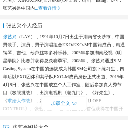
艺名)、XINGXING(官方昵称),外文名：레이、Issing、レイ,
张艺兴是中国内
...查看详情 》
张艺兴个人经历
张艺兴
（LAY），1991年10月7日出生于湖南省长沙市，中国
男歌手、演员，男子演唱组合EXO/EXO-M中国籍成员，精通
钢琴、吉他、葫芦丝等多种乐器。2005年参加湖南经视《明
星学院》比赛并获得总决赛季军。2008年， 张艺兴通过S.M.
Casting System在中国的选拔成为韩国SM公司旗下练习生，四
年后以EXO团体和其子队EXO-M成员身份正式出道。2015年
4月8日，张艺兴在中国成立个人工作室，随后参加真人秀节
目《极限挑战》，出演电视剧《老九门》、《好先生》、
《
求婚大作战
》，发行个人首张创作专辑《LOSE
加载全文
CONTROL》。张艺兴是SM公司成立以来首位获得在中国开
放自主发展权的中国艺人。
张艺兴图片大全