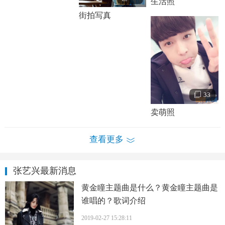
生活照
街拍写真
张艺兴个人资料简介 张艺兴个人经历及家庭背景介绍 张艺兴
写真生活照
张艺兴家庭背景
：张艺兴1991年出生在湖南长沙，中学就读
于湖南师范
大学
附属中学，自小生活在书香世家里，父亲为
老师，
母亲
在长沙经营一家服装店，家庭条件殷实。自小张
艺兴就到各大电视台参加大大小小的比赛。
33
张艺兴演艺经历
：2010年12月，张艺兴以公开练习生身份参
卖萌照
与同公司组合SHINee日本一巡演唱会的舞蹈演出。
2012年1月17日，张艺兴以SM公司公布男子组合EXO成员Lay
查看更多
的身份首次亮相，并公开单人出道预告照及第一支单人舞蹈
预告《PHOENIX凤凰》；4月8日，以EXO团体和其子队
张艺兴最新消息
EXO-M中国成员身份正式出道；12月29日，参与SBS歌谣大
黄金瞳主题曲是什么？黄金瞳主题曲是
战S.M. The Performance特别舞台的录制。
谁唱的？歌词介绍
2013年12月，EXO以圣诞特别专辑《12月的奇迹》回归。
2019-02-27 15:28:11