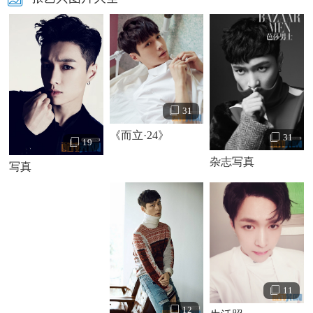
31
《而立·24》
31
19
杂志写真
写真
11
12