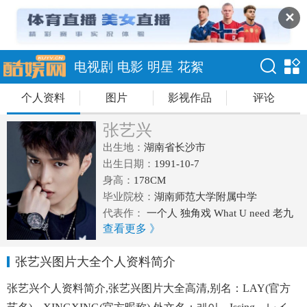
✕
电视剧
电影
明星
花絮
个人资料
图片
影视作品
评论
张艺兴
出生地：
湖南省长沙市
出生日期：
1991-10-7
身高：
178CM
毕业院校：
湖南师范大学附属中学
代表作：
一个人 独角戏 What U need 老九
查看更多 》
门 功夫瑜伽
张艺兴图片大全个人资料简介
张艺兴个人资料简介,张艺兴图片大全高清,别名：LAY(官方