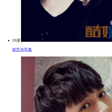
19张
张艺兴写真