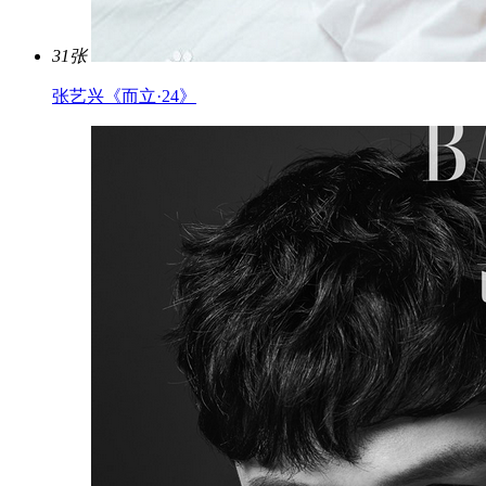
31张
张艺兴《而立·24》