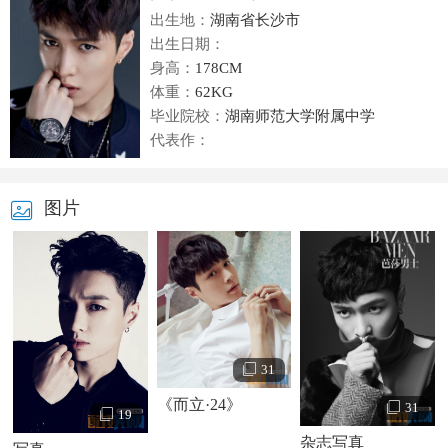
出生地：
湖南省长沙市
出生日期：
身高：
178CM
体重：
62KG
毕业院校：
湖南师范大学附属中学
代表作：
图片
31
《而立·24》
31
19
杂志写真