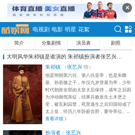
✕
电视剧
电影
明星
花絮
简介
分集剧情
演员表
剧照
大明风华朱祁镇是谁演的 朱祁镇扮演者张艺兴资料
朱祁镇
（
张艺兴
饰）
他是明朝第六任、第八任皇帝，也是朱瞻
基、孙若微之子，年仅九岁登基为帝，少年
时代朝政全部由太皇太后保持，成年之后因
为冲动御驾亲征，结果兵败发生土木堡之
变，被瓦剌囚禁，死里逃生之后归国却成了
太上皇，经历八年卧薪尝胆，重夺帝位。
...
查看详细 》
扮演者：
张艺兴