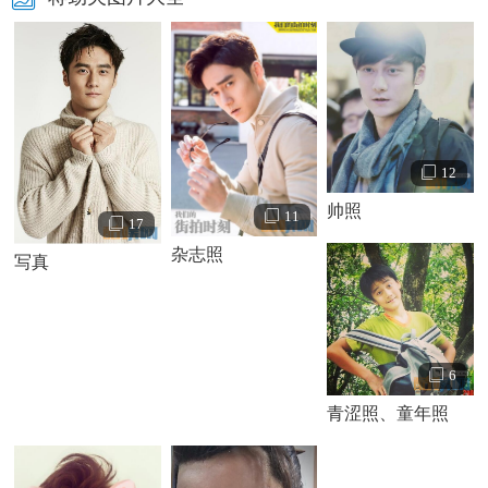
12
帅照
11
17
杂志照
写真
6
青涩照、童年照