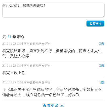
6日参与湖南经济电视台《白日梦工厂》节目录制。10月，蒋
劲夫受北京雪漫文化公司邀请，参与作家饶雪漫青春疼痛系
列小说《左耳》的经典版平面的拍摄。
蒋劲夫的情感经历
2015年8月，有网友在东京涩谷区的街头，看见蒋劲夫与
一位长发美女一起逛街，行为举止十分亲昵。经辨图后发
共
21
条评论
现，这位美女疑似蒋劲夫的
大学
同学
张博涵
。很多蒋劲夫的
2016-11-25 10:16 河南省 移动网友评论
回复
铁杆粉丝很早就知道
张博
涵的存在，并称呼她为“夫嫂”，据
看完脱臼那段，简直哭到不行，像杨幂说的，简直太让人生
透露两人
在一起
已长达5年，但蒋劲夫一直对外宣称两人只是
气，又让人心疼
朋友、同学关系。
2016-11-25 10:16 河南省 移动网友评论
回复
看完喜欢上你
2016-11-25 10:16 河南省 移动网友评论
回复
了《真正男子汉》里你写的字，字写的好漂亮，字如其人不
错@蒋劲夫 ，现在是你的一名粉丝了，好高兴
查看更多