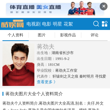
✕
电视剧
电影
明星
花絮
个人资料
图片
影视作品
评论
蒋劲夫
出生地：
湖南省长沙市
出生日期：
1991-9-2
身高：
181CM
毕业院校：
蒋劲夫工作室
代表作：
轩辕剑之天之痕 秦时明月 寻找爱
查看更多 》
的冒险 青丘狐传说 步步惊情 分手合约 栀子
花开
蒋劲夫图片大全个人资料简介
蒋劲夫个人资料简介,蒋劲夫图片大全高清,别名：夫仔,外文