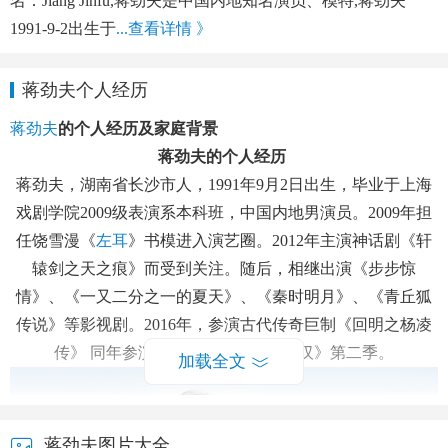
名：Jiang Jinfu,蒋劲夫是中国内地知名演员、模特,蒋劲夫
1991-9-2出生于
...查看详情 》
蒋劲夫个人经历
蒋劲夫
的个人经历及家庭背景
蒋劲夫的个人经历
蒋劲夫，湖南省长沙市人，1991年9月2日出生，毕业于上海
戏剧学院2009级表演系本科班，中国内地男演员。2009年担
任饶雪漫《
左耳
》书模进入演艺圈。2012年主演神话剧《轩
辕剑之天之痕》而受到关注。随后，相继出演《步步惊
情》、《一又二分之一的夏天》、《秦时明月》、《青丘狐
传说》等影视剧。2016年，参演古代传奇巨制《回明之杨凌
传》 同年参演和综艺《真正的男子汉》第二季。
加载全文
蒋劲夫图片大全