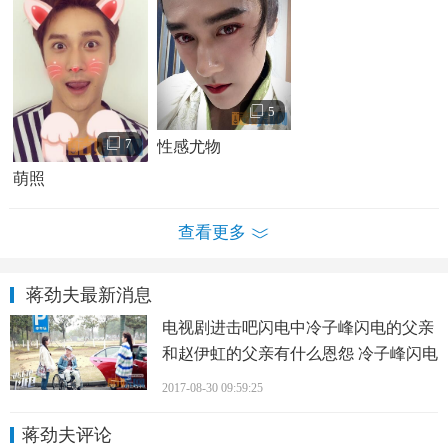
蒋劲夫写真 蒋劲夫个人经历及家庭背景介绍
蒋劲夫的家庭背景
蒋劲夫的爸爸叫蒋春来。网友发现“蒋春来”在湖南有三
家公司，两家在长沙，但是不排除是同名同姓，疑是家族企
5
业，蒋劲夫老爸出资千万，看来是相当壕！
7
性感尤物
蒋劲夫在他的博客中提及，他的父亲是一名商人，经常
萌照
在外面工作很少回家，
母亲
是一位家庭主妇。网友在贴吧中
说，无论是考上戏还是拍戏回来，只有父母接送而已。由此
查看更多
看来，他的成功应该靠的是实力和机遇的。
蒋劲夫最新消息
蒋劲夫的早期经历
电视剧进击吧闪电中冷子峰闪电的父亲
蒋劲夫高中时学习体育，就读于湖南长沙市雅礼中学，
和赵伊虹的父亲有什么恩怨 冷子峰闪电
曾是国家专业二级运动员。
的父亲为什么身体不好
2017-08-30 09:59:25
2009年考入上海戏剧学院表演系本科。同年8月蒋劲夫为
青春励志读物《萤火》代言，并成为杂志创刊号的书模；9月
蒋劲夫评论