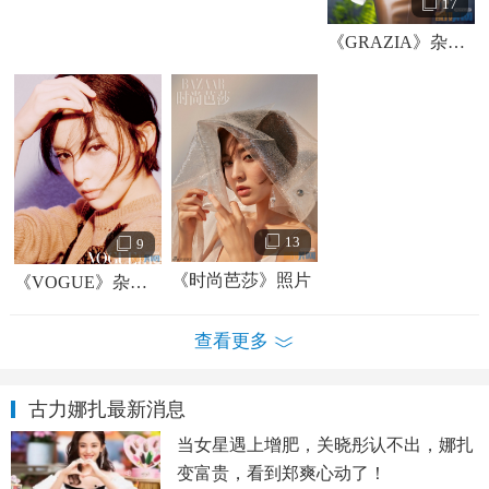
17
《GRAZIA》杂志照
古力娜扎个人资料简介 古力娜扎高清写真照
古力娜扎早年经历
古力娜扎，1992年5月2日出生于乌鲁木齐。从小在新疆
13
9
维吾尔族传统家庭长大的古力娜扎，被父母送到艺术学校
《时尚芭莎》照片
《VOGUE》杂志照
（新疆艺术学院）学习。一次意外的机会娜扎接触到舞蹈，
并开始一发不可收拾，她将舞蹈作为自己的梦想并为之努力
查看更多
着。之后古力娜扎在街头被挖掘，兼职做了一名平面模特。
随着高考的临近，古力娜扎暂停了模特工作，为进入新疆军
古力娜扎最新消息
区文工团做准备。而因为地方文艺团体改制导致她错失这个
当女星遇上增肥，关晓彤认不出，娜扎
机会。
变富贵，看到郑爽心动了！