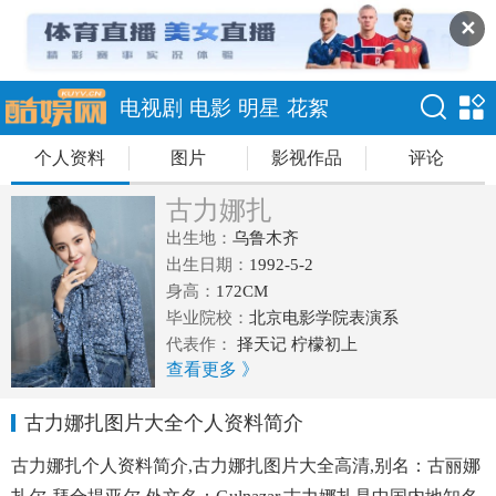
✕
电视剧
电影
明星
花絮
个人资料
图片
影视作品
评论
古力娜扎
出生地：
乌鲁木齐
出生日期：
1992-5-2
身高：
172CM
毕业院校：
北京电影学院表演系
代表作：
择天记 柠檬初上
查看更多 》
古力娜扎图片大全个人资料简介
古力娜扎个人资料简介,古力娜扎图片大全高清,别名：古丽娜