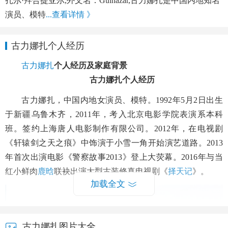
扎尔·拜合提亚尔,外文名：Gulnazar,古力娜扎是中国内地知名
演员、模特
...查看详情 》
古力娜扎个人经历
古力娜扎
个人经历及家庭背景
古力娜扎个人经历
古力娜扎，中国内地女演员、模特。1992年5月2日出生
于新疆乌鲁木齐，2011年，考入北京电影学院表演系本科
班。签约上海唐人电影制作有限公司。2012年，在电视剧
《轩辕剑之天之痕》中饰演于小雪一角开始演艺道路。2013
年首次出演电影《警察故事2013》登上大荧幕。2016年与当
红小鲜肉
鹿晗
联袂出演大型古装修真电视剧《
择天记
》。
加载全文
古力娜扎图片大全