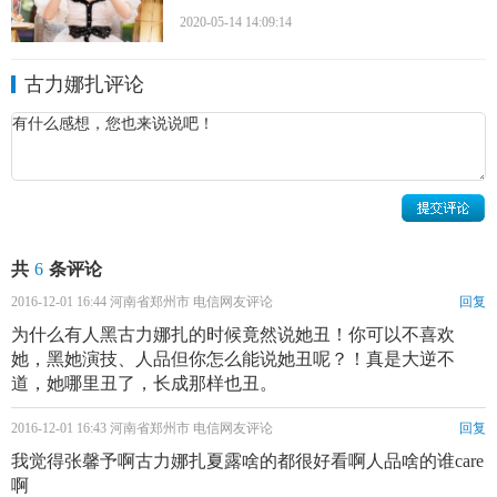
2009年，参加中国职业模特大赛，获“中国职业模特大赛
2020-05-14 14:09:14
最上镜选手奖”。
2010年，参加由陆川导演的电影《王的盛宴》“虞姬”海
古力娜扎评论
选，入围16强。
2011年，她加入艺考大军之中。2011年，古力娜扎参加
由北京电影学院本科表演系录取。
古力娜扎家庭背景
共
6
条评论
家中有一个姐姐。姐姐名叫古力加那提，比古力娜扎大5
2016-12-01 16:44 河南省郑州市 电信网友评论
回复
岁，是一名空姐。
为什么有人黑古力娜扎的时候竟然说她丑！你可以不喜欢
两人感情十分要好，姐姐曾通过微博发文斥责在网络上
她，黑她演技、人品但你怎么能说她丑呢？！真是大逆不
恶意攻击娜扎的网友。
道，她哪里丑了，长成那样也丑。
古力娜扎情感经历
2016-12-01 16:43 河南省郑州市 电信网友评论
回复
我觉得张馨予啊古力娜扎夏露啥的都很好看啊人品啥的谁care
2015年8月9日，演员
张翰
在微博晒出与女星古力娜扎接
啊