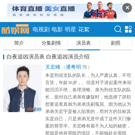
✕
电视剧
电影
明星
花絮
简介
分集剧情
演员表
剧照
白夜追凶演员表 白夜追凶演员介绍
关宏峰
（
潘粤明
饰）
本是刑侦支队的队长，为人严肃认真，不苟
言笑，年龄36岁，。但是对于讲起案件来却
能滔滔不绝，条理清晰。身为刑侦支队的队
长，面对自己弟弟有嫌疑时，他选择了辞职
想要追查真相为弟弟洗刷冤屈。因为他认为
弟弟关宏宇是被人陷害的，而对方的目标其
实是自己，只是弟弟无意中成了这件灭门惨
案的替罪羊。关宏峰有着不为人知的秘密，
那就是他有黑暗恐惧症，不能独处在黑暗