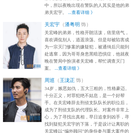
中，所以夜晚出现在警队的人其实是他的弟
弟关宏宇。
...查看详细 》
关宏宇
（
潘粤明
饰）
关宏峰的弟弟，性格开朗活泼，痞里痞气，
喜欢调侃别人，逍遥浪荡。但是却被陷害成
为一宗灭门惨案的嫌疑犯，被通缉后只能到
处逃窜，因为哥哥身患黑暗恐惧症，他就夜
晚在警局中扮演者关宏峰，帮忙调查灭门
案。
...查看详细 》
周巡
（
王泷正
饰）
34岁，嫉恶如仇，五大三粗的，性格豪迈。
十分正义，对罪犯绝不姑息，是一个好帮
手。在关宏峰辞去刑侦支队队长的职位后，
成为了刑侦支队的代理队长。对案件非常上
心，为了寻找出真相，早日追拿到凶手，寻
找到疑犯关宏宇的下落，于是设计让离职的
关宏峰以“编外顾问”的身份参与重大案件的