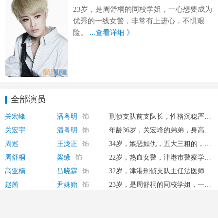
23岁，是周舒桐的同校学姐，一心想要成为
优秀的一线女警，非常有上进心，不惧艰
险。
...查看详细 》
全部演员
关宏峰
潘粤明
饰
刑侦支队前支队长，性格沉稳严肃，谨慎细心，工作严谨认真，年龄36岁，沉默寡言，不擅长开玩笑。但是对于讲起案件来却能滔滔不绝，条理清晰。身为刑侦支队的队长，面对自己弟弟有嫌疑时，他选择了辞职想要追查真相为弟弟洗刷冤屈。因为他认为弟弟关宏宇是被人陷害的，而对方的目标其实是自己，只是弟弟无意中成了这件灭门惨案的替罪羊。关宏峰有着不为人知的秘密，那就是他有黑暗恐惧症，不能独处在黑暗中，所以夜晚出现在警队的人其实是他的弟弟关宏宇。
关宏宇
潘粤明
饰
年龄36岁，关宏峰的弟弟，身高173cm，性格与关宏峰不同，活泼开朗，痞里痞气，喜欢调侃别人，逍遥浪荡。但是却被陷害成为一宗灭门惨案的嫌疑犯，被通缉后只能到处逃窜，因为哥哥身患黑暗恐惧症，他就夜晚在警局中扮演者关宏峰，帮忙调查灭门案。
周巡
王泷正
饰
34岁，嫉恶如仇，五大三粗的，性格豪迈。十分正义，对罪犯绝不姑息，在关宏峰辞去刑侦支队队长的职位后，成为了刑侦支队的代理队长。对案件非常上心，为了寻找出真相，早日追拿到凶手，寻找到疑犯关宏宇的下落，于是设计让离职的关宏峰以“编外顾问”的身份参与重大案件的调查。
周舒桐
梁缘
饰
22岁，热血女警，津港市警察学校毕业后被选入津港市刑侦支队。刚进入警局的新人，热血青春，正义热情，与黑暗势力抗争到底。
高亚楠
吕晓霖
饰
32岁，津港刑侦支队主任法医师，处事不惊，洞察能力强，能够找到细致入微的证据，对案件的帮助非常大。沉默寡言，气质出众，是非常厉害的法医。
赵茜
尹姝贻
饰
23岁，是周舒桐的同校学姐，一心想要成为优秀的一线女警，非常有上进心，不惧艰险。
酷娱网
|
电视剧
|
明星
|
花絮