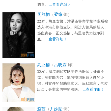
调查。
...查看详细 》
周舒桐
（
梁缘
饰）
22岁，热血女警，津港市警察学校毕业后被
选入津港市刑侦支队。刚进入警局的新人，
热血青春，正义热情，与黑暗势力抗争到
底。
...查看详细 》
高亚楠
（
吕晓霖
饰）
32岁，津港刑侦支队主任法医师，处事不
惊，洞察能力强，能够找到细致入微的证
据，对案件的帮助非常大。沉默寡言，气质
出众，是非常厉害的法医。
...查看详细 》
赵茜
（
尹姝贻
饰）