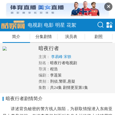
✕
电视剧
电影
明星
花絮
简介
分集剧情
演员表
剧照
暗夜行者
主演：
李易峰
宋轶
别名：
暗夜行者电视剧
导演：
程浩
编剧：
李遥策
类别：
刑侦,警匪,悬疑
集数：
共24集 剧情更至第1集
暗夜行者剧情简介
讲述背负秘密的警方线人陈陌，为获取情报潜入东南亚