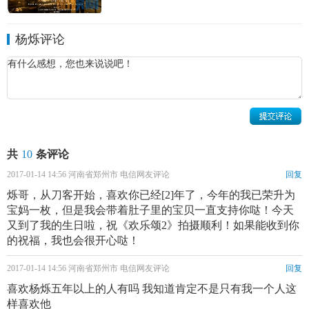
杨烁个人资料简介 杨烁和王黎雯照片
杨烁评论
杨烁演绎经历：
2004年，在中日首部合拍的电视剧《爱在左，情在右》
中，杨烁与日本女星、高崎电影节影后田中丽奈饰演一对情
侣。
2007年，在励志情感剧《幸福的眼泪》中，杨烁饰演一
名海边长大的渔村少年石磊。
共
10
条评论
2017-01-14 14:56 河南省郑州市 电信网友评论
回复
2008年，在杨阳导演的电视剧《天地民心》中饰演保
烁哥，从刀客开始，喜欢你已经[2]年了，今年的我已荣升为
胜；同年在兰晓龙编剧、孔笙导演的抗日题材电视剧《生死
宝妈一枚，但是我会带着肚子里的宝贝一直支持你哒！今天
线》中饰演主角之一四道风。
又到了我的生日啦，祝《欢乐颂2》拍摄顺利！如果能收到你
的祝福，我也会很开心哒！
2009年与
郭晓东
合作电视剧《成长》，饰演罗天阳。
2017-01-14 14:56 河南省郑州市 电信网友评论
回复
2010年，在热播剧《我是特种兵》第一部中饰演毒枭马
喜欢杨烁五年以上的人有吗 我知道肯定不是只有我一个人这
云飞，同年与
任程伟
合作电视剧《徽骆驼》，饰演赵金龙；
样喜欢他