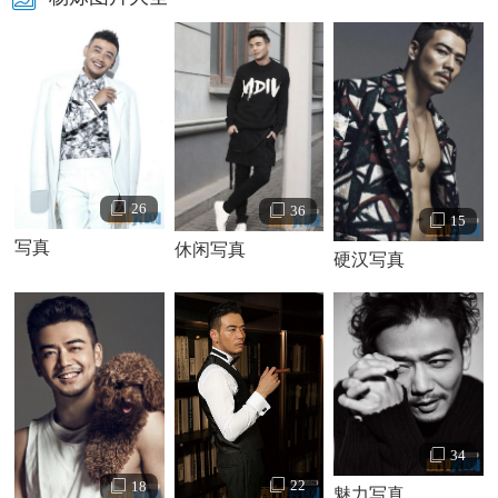
26
36
15
写真
休闲写真
硬汉写真
杨烁个人资料简介 杨烁写真
杨烁情感经历：
据悉，杨烁还没结婚，但是网上传他跟王黎雯是情侣关
系。日前一个傍晚，身材高大、健硕的杨烁穿着V领白T恤和
七分裤，开着车，带着一位美女与朋友一起泡吧。次日凌晨
34
有世界杯比赛，众人打算一直玩到凌晨。正玩得高兴，酒吧
22
18
魅力写真