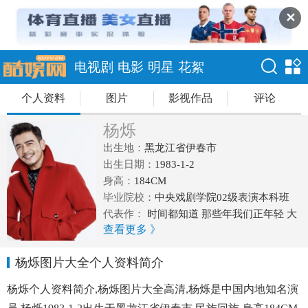
✕
电视剧
电影
明星
花絮
个人资料
图片
影视作品
评论
杨烁
出生地：
黑龙江省伊春市
出生日期：
1983-1-2
身高：
184CM
毕业院校：
中央戏剧学院02级表演本科班
代表作：
时间都知道 那些年我们正年轻 大
查看更多 》
江大河 生死线 刀客家族的女人 神犬奇兵 欢
乐颂
杨烁图片大全个人资料简介
杨烁个人资料简介,杨烁图片大全高清,杨烁是中国内地知名演