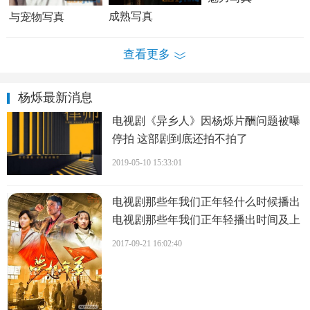
外有男子大喊杨烁名字，杨烁兴冲冲地出来，把朋友接了进
成熟写真
与宠物写真
去。当晚的泡吧团中有朋友有事需要先走，杨烁带着美女出
来送别，此时搜狐视频看到杨烁紧紧握着这位面容姣好、气
查看更多
质优雅的美女的手，看来确属家属无疑。送朋友离开时，朋
友紧紧搂抱着“杨嫂”， 杨烁却完全不以为意。随后，杨烁和
杨烁最新消息
女友再次进入酒吧玩了一会儿，之后整夜的狂欢散场后，两
电视剧《异乡人》因杨烁片酬问题被曝
人开车离开，回到住宅旁边的一个停车场停好车后，两人
甜
停拍 这部剧到底还拍不拍了
蜜
地手牵手，漫步走回公寓。
2019-05-10 15:33:01
电视剧那些年我们正年轻什么时候播出
电视剧那些年我们正年轻播出时间及上
星平台介绍
2017-09-21 16:02:40