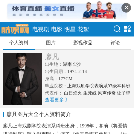
✕
电视剧
电影
明星
花絮
个人资料
图片
影视作品
评论
廖凡
出生地：
湖南长沙
出生日期：
1974-2-14
身高：
177CM
毕业院校：
上海戏剧学院表演系93级本科班
代表作：
白日焰火 生死线 风声传奇 让子弹
查看更多 》
飞 命中注定
廖凡图片大全个人资料简介
廖凡上海戏剧学院表演系科班出身，1998年，参演《将爱情