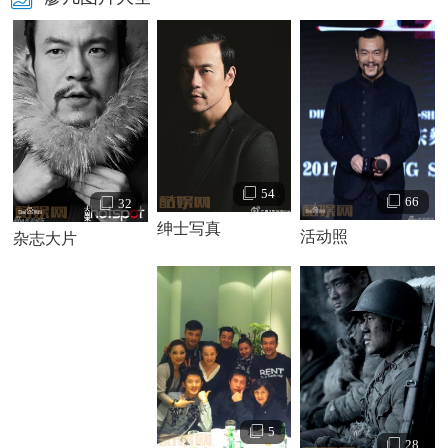
认。廖凡事业攀升，好戏不断，背后霍昕出力不小，两人相
恋多年感情一直很稳定。
廖凡在拍摄期间电影《建党伟业》期间受伤 ，肩膀植12
根钢钉。
54
66
32
绅士写真
活动照
杂志大片
廖凡个人资料简介 廖凡和霍昕合照
5
廖凡演绎经历：
28