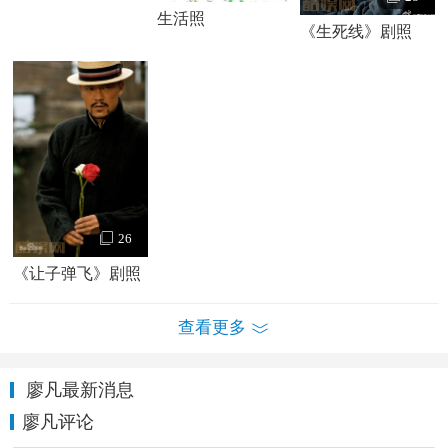
生活照
《生死线》剧照
1997年，廖凡毕业于上海戏剧学院。后参演《半生
缘》、《恋爱的犀牛》等话剧，磨练了他的演技。
2004年，廖凡主演电影《绿帽子》，并凭借该片获得
2005年第十八届新加坡国际电影节最佳男演员奖。
2008年，廖凡主演电影《一半是海水一半是火焰》。在
这部根据王朔同名小说改编的电影里扮演一位“坏到极致、混
到极致”的皮条客。并凭借该电影获得第45届台湾电影金马奖
26
最佳男主角提名。
《让子弹飞》剧照
2009年，与
刘嘉玲
合演电影《用心跳》。同年出演电视
剧《生死线》欧阳山川一角，饰演电视剧《谍影重重之上
查看更多
海》阎天。
廖凡最新消息
2010年，参演
姜文
导演的电影《让子弹飞》，饰演麻匪
老三。
廖凡评论