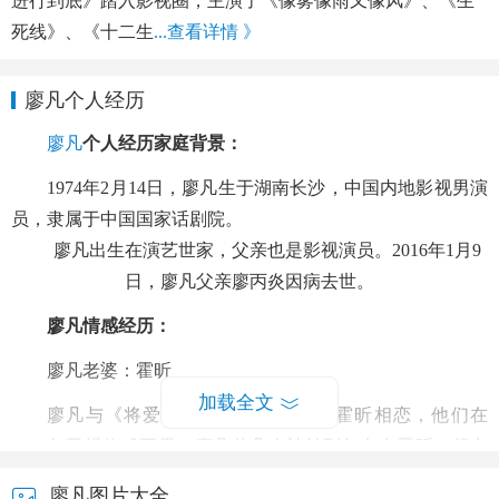
进行到底》踏入影视圈；主演了《像雾像雨又像风》、《生
死线》、《十二生
...查看详情 》
廖凡个人经历
廖凡
个人经历家庭背景：
1974年2月14日，廖凡生于湖南长沙，中国内地影视男演
员，隶属于中国国家话剧院。
廖凡出生在演艺世家，父亲也是影视演员。2016年1月9
日，廖凡父亲廖丙炎因病去世。
廖凡情感经历：
廖凡老婆：霍昕
加载全文
廖凡与《将爱情进行到底》的编剧霍昕相恋，他们在
2010年已经修成正果。廖凡曾几次被拍到与女友霍昕一起出
游，两人的这段姐弟恋已进行数年，但他们至今没有公开承
廖凡图片大全