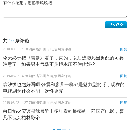
2011年，廖凡参演电影《建党伟业》，饰演大将军朱
德。同年与
张歆艺
一道出演电视剧《
风声
传奇》，在其中扮
演潘。出演电影《失恋33天》青年陈老师一角。
2012年，参演
成龙
导演的电影《十二生肖》，在其中饰
演David。
共
10
条评论
2019-08-03 14:38 河南省郑州市 电信网友评论
回复
2013年11月，在电视剧《我们这拨人》扮演王大亮。
今天终于把《雪暴》看了，真的，以后选廖凡当男配的可要
2014年2月16日凌晨，廖凡凭借《白日焰火》获第64届柏
注意了，如果男主气场不足根本压不住他好么
林电影节最佳男演员奖。
2019-08-03 14:38 河南省郑州市 电信网友评论
回复
2015年出演电影《师父》。同时与
汤唯
、苏岩主演的爱
宸汐缘也超好看啊 张震和廖凡一样都是魅力型的呀，现在的
情喜剧电影《命中注定》将于7月24日上映。
电视剧为什么不能一次性更完
2016年，出演电影《心理罪》。
2019-08-03 14:37 河南省郑州市 电信网友评论
回复
白日焰火应该是我最近十多年看的最棒的一部国产电影，廖
2018年4月28日，与
胡歌
、
桂纶镁
、
万茜
合作出演由刁亦
凡不愧为柏林影帝
男执导的电影《
南方车站的聚会
》在武汉开机；9月21日，其
搭档赵涛主演的电影《江湖儿女》上映，片中饰演男主角斌