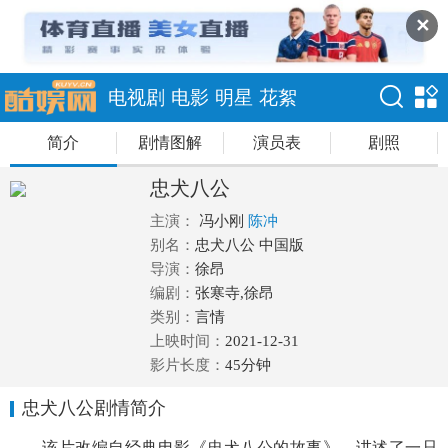
✕
电视剧
电影
明星
花絮
简介
剧情图解
演员表
剧照
忠犬八公
主演：
冯小刚
陈冲
别名：
忠犬八公 中国版
导演：
徐昂
编剧：
张寒寺,徐昂
类别：
言情
上映时间：
2021-12-31
影片长度：
45分钟
忠犬八公剧情简介
该片改编自经典电影《忠犬八公的故事》，讲述了一只