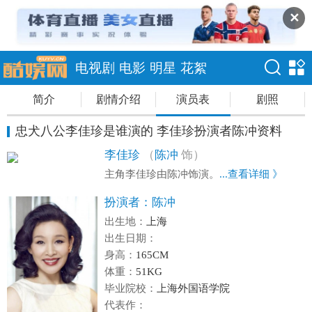
✕
电视剧
电影
明星
花絮
简介
剧情介绍
演员表
剧照
忠犬八公李佳珍是谁演的 李佳珍扮演者陈冲资料
李佳珍
（
陈冲
饰）
主角李佳珍由陈冲饰演。
...查看详细 》
扮演者：
陈冲
出生地：
上海
出生日期：
身高：
165CM
体重：
51KG
毕业院校：
上海外国语学院
代表作：