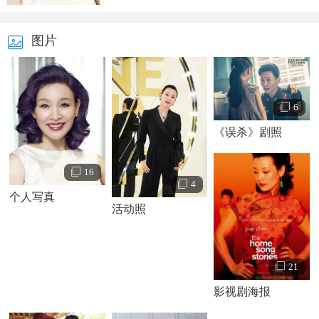
图片
6
《误杀》剧照
16
4
个人写真
活动照
21
影视剧海报