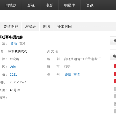
内地剧
影视
电影
明星库
资讯
剧情图解
演员表
剧照
播出时间
穿过寒冬拥抱你
 演：
黄渤
贾玲
 名：
我和我的武汉
外 文 名：
 演：
薛晓路
编 剧：
薛晓路,柳青,张铂雷,郝哲,王
 区：
内地
越
语 言：
汉语
 份：
2021
类 别：
爱情
言情
时间：
2021-12-24
长度：
45分钟
影视：