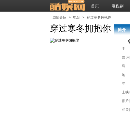
首页
电视剧
剧情介绍
>
电影
>
穿过寒冬拥抱你
穿过寒冬拥抱你
简介
主
曾 用
导
地
年
上映
影片
相关