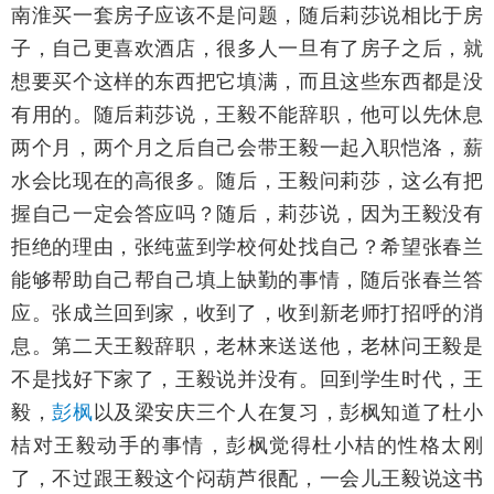
南淮买一套房子应该不是问题，随后莉莎说相比于房
子，自己更喜欢酒店，很多人一旦有了房子之后，就
想要买个这样的东西把它填满，而且这些东西都是没
有用的。随后莉莎说，王毅不能辞职，他可以先休息
两个月，两个月之后自己会带王毅一起入职恺洛，薪
水会比现在的高很多。随后，王毅问莉莎，这么有把
握自己一定会答应吗？随后，莉莎说，因为王毅没有
拒绝的理由，张纯蓝到学校何处找自己？希望张春兰
能够帮助自己帮自己填上缺勤的事情，随后张春兰答
应。张成兰回到家，收到了，收到新老师打招呼的消
息。第二天王毅辞职，老林来送送他，老林问王毅是
不是找好下家了，王毅说并没有。回到学生时代，王
毅，
彭枫
以及梁安庆三个人在复习，彭枫知道了杜小
桔对王毅动手的事情，彭枫觉得杜小桔的性格太刚
了，不过跟王毅这个闷葫芦很配，一会儿王毅说这书