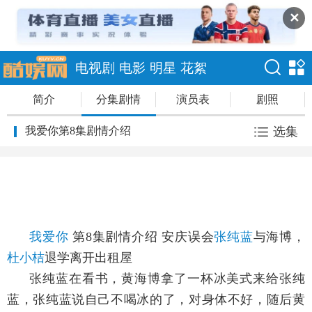
✕
电视剧
电影
明星
花絮
简介
分集剧情
演员表
剧照
我爱你第8集剧情介绍
选集
我爱你
第8集剧情介绍 安庆误会
张纯蓝
与海博，
杜小桔
退学离开出租屋
张纯蓝在看书，黄海博拿了一杯冰美式来给张纯
蓝，张纯蓝说自己不喝冰的了，对身体不好，随后黄