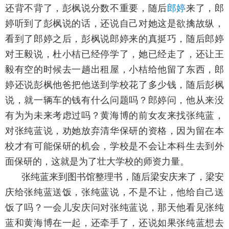
还背不背了，彭枫说分数不重要，随后
郎婷
来了，郎
婷听到了彭枫说的话，还说自己对她这是欲擒故纵，
看到了郎婷之后，彭枫说郎婷来的真挺巧，随后郎婷
对王毅说，杜小桔已经停学了，她已经走了，还让王
毅有空的时候去一趟出租屋，小桔给他留了东西，郎
婷还说彭枫他爸把他送到学校花了多少钱，随后彭枫
说，就一辆车的钱有什么问题吗？郎婷问，他从来没
有为为未来考虑过吗？黄海博的前女友来找张纯蓝，
对张纯蓝说，劝她放弃清华保研的资格，因为留在本
校才有可能保研的机会，学校是不会让本科生去到外
面保研的，这就是为了壮大学校的师资力量。
张纯蓝来到图书馆整理书，随后梁安庆来了，梁安
庆给张纯蓝送饭，张纯蓝说，不是不让，他给自己送
饭了吗？一会儿安庆问对张纯蓝说，那天他看见张纯
蓝和黄海博在一起，还牵手了，还说如果张纯蓝想去