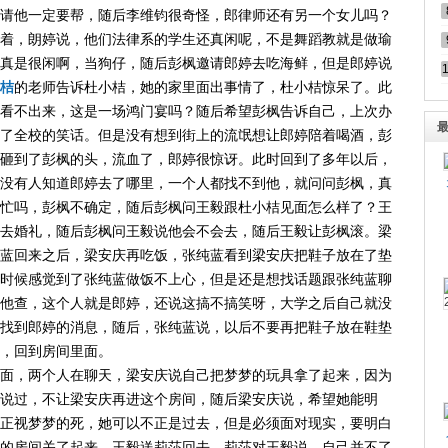
请他一定要帮，随后李维钧很奇怪，郎律师还有另一个女儿吗？
着，朗婷说，他们法律系的学生还真闲呢，不是舞蹈教就是做瑜
真是很闲啊，当狗仔，随后彭枫邀请郎婷去吃海鲜，但是郎婷说
桔
的老师告诉杜小桔，她的家里面出事情了，杜小桔惊呆了。此
看不出来，这是一场鸿门宴吗？随后希望彭枫告诉自己，上次办
了全校的笑话。但是没有想到街上的流氓想让郎婷陪着喝酒，彭
砸到了彭枫的头，流血了，郎婷很惊讶。此时回到了多年以后，
没有人知道郎婷去了哪里，一个人都找不到他，就问问彭枫，真
忙吗，彭枫不确定，随后彭枫问王毅跟杜小桔见面怎么样了？王
去婚礼，随后彭枫问王毅说他会不会去，随后王毅让彭枫滚。梁
蓝回来之后，梁安庆再吃饭，张纯蓝看到梁安庆把鞋子放在了垫
时候感觉到了张纯蓝做饭不上心，但是还是想找话题跟张纯蓝聊
他查，这个人就是郎婷，还说这搞不搞笑呀，大学之后自己就没
找到郎婷的消息，随后，张纯蓝说，以后不要再把鞋子放在鞋垫
，回到房间里面。
面，两个人在聊天，梁安庆说自己把梦梦的玩具拿了起来，因为
说过，不让梁安庆再进这个房间，随后梁安庆说，希望她能明
正视梦梦的死，她可以不正是过去，但是必须面对现实，要明白
的房间关了起来。王毅送莉莎回去，莉莎对王毅说，自己并不了