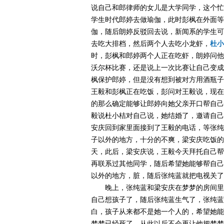
说自己和郎律师的女儿是大学同学，这个忙
学生时代郎婷去做瑜伽，此时彭枫在外面等
伽，随后朗婷反驳回去说，新闻系的学生可
去吃大排档，然后两个人去吃小龙虾，
杜小
时，彭枫和郎婷两个人正在吃虾，朗婷问他
沃尔杯比赛，还是说上一次比赛让自己变成
枫保护郎婷，但是没有想到被对方用酒瓶子
王毅和彭枫正在吃饭，彭问对王毅说，现在
的那么确定能够让郎婷向她父亲开口帮自己
毅说杜小桔对自己说，她结婚了，邀请自己
安庆回到家里面接到了王毅的电话，等张纯
子以外的地方，十分的不爽，梁安庆吃饭的
天，此后，梁安庆说，王毅今天拜托自己帮
再联系过其他同学，随后希望她能够帮自己
以外的地方，脏，随后张纯蓝就把电视关了
晚上，张纯蓝和梁安庆在梦梦的房间里
自己想孩子了，随后张纯蓝生气了，张纯蓝
白，孩子从来都不是她一个人的，希望她能
梦梦已经死了，从此以后不会再让他把梦梦