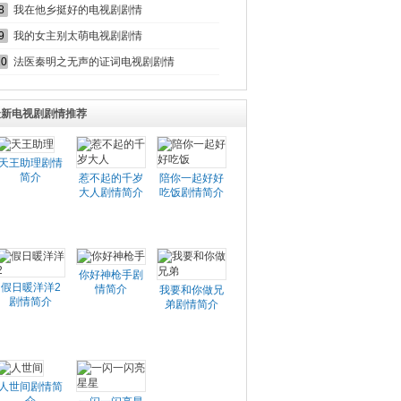
8
我在他乡挺好的电视剧剧情
9
我的女主别太萌电视剧剧情
10
法医秦明之无声的证词电视剧剧情
最新电视剧剧情推荐
天王助理剧情
简介
惹不起的千岁
陪你一起好好
大人剧情简介
吃饭剧情简介
你好神枪手剧
假日暖洋洋2
情简介
我要和你做兄
剧情简介
弟剧情简介
人世间剧情简