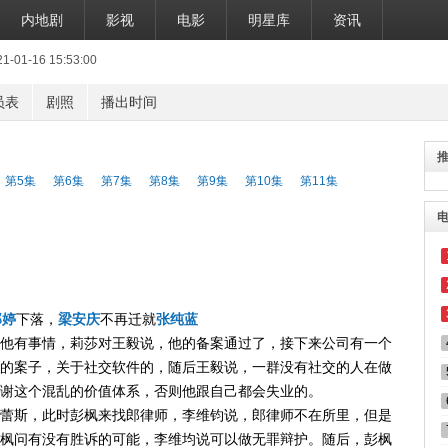
内地剧
影视
电影
明星库
资讯
1-16 15:53:00
员表
剧照
播出时间
第5集
第6集
第7集
第8集
第9集
第10集
第11集
郎婷
下落，
梁安庆
不再迁就
张纯蓝
他有事情，莉莎对王毅说，他的备案通过了，接下来公司有一个
的案子，关于社交软件的，随后王毅说，一群没有社交的人在做
谢这个混乱的价值体系，否则他跟自己都会失业的。
蕾斯，此时彭枫来找郎律师，李维钧说，郎律师不在所里，但是
枫问有没有胜诉的可能，李维均说可以做无罪辩护。随后，彭枫