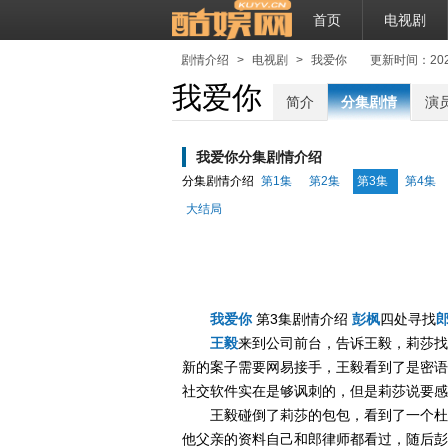
首页
电视剧
剧情介绍
>
电视剧
>
我爱你
更新时间：2021-0
我爱你
简介
分集剧情
演
我爱你分集剧情介绍
分集剧情介绍
第1集
第2集
第3集
第4集
大结局
我爱你
第3集剧情介绍
彭枫
四处寻找
王毅
来到公司前台，告诉王毅，莉莎找
新的案子需要网易接手，王毅看到了是密语
社交软件实在是够讽刺的，但是莉莎说要感
王毅碰倒了莉莎的包包，看到了一个杜
他父亲的资料自己和郎律师都看过，随后彭