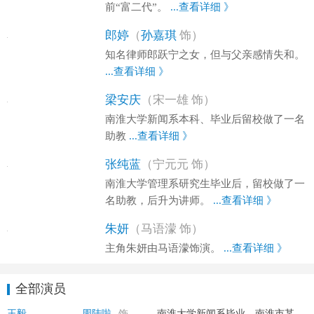
前“富二代”。
...查看详细 》
郎婷
（
孙嘉琪
饰）
知名律师郎跃宁之女，但与父亲感情失和。
...查看详细 》
梁安庆
（宋一雄 饰）
南淮大学新闻系本科、毕业后留校做了一名
助教
...查看详细 》
张纯蓝
（宁元元 饰）
南淮大学管理系研究生毕业后，留校做了一
名助教，后升为讲师。
...查看详细 》
朱妍
（马语濛 饰）
主角朱妍由马语濛饰演。
...查看详细 》
全部演员
王毅
周陆啦
饰
南淮大学新闻系毕业，南淮市某广告公司职员。