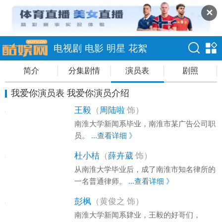
✕
电视剧
电影
明星
花絮
简介
分集剧情
演员表
剧照
我爱你演员表 我爱你演员介绍
王毅
（
周陆啦
饰）
南淮大学新闻系毕业，南淮市某广告公司职
员。
...查看详细 》
杜小桔
（
薛卉葳
饰）
从南淮大学毕业后，成了南淮市知名律所的
一名普通律师。
...查看详细 》
彭枫
（黄俊之 饰）
南淮大学新闻系肄业，王毅的好哥们，