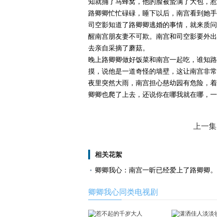
知就捅了马蜂窝，他的脸被蛰满了大包，惹
路卿卿忙忙碌碌，睡下以后，南宫看到她手
司空影知道了路卿卿逃婚的事情，就来质问
醒南宫朋友妻不可欺。南宫和司空影要外出
去亲自采摘了蘑菇。
晚上路卿卿做好饭菜和南宫一起吃，谁知路
摸，说他是一道奇怪的墙壁，这让南宫非常
夜里突然大雨，南宫担心慈幼园有危险，着
卿卿也爬了上去，还说你在哪我就在哪，一
上一集
相关花絮
卿卿我心：南宫一昕已经爱上了路卿卿。
卿卿我心同类电视剧