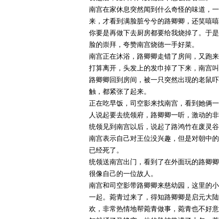
南宫在家休息突然闻到什么奇怪的味道，一
来，才看到满脸脏兮兮的路卿卿，还笑嘻嘻
你要是再做下去厨房都要给我烧掉了。于是
脸的崇拜，夸赞南宫烧德一手好菜。
南宫正在沐浴，路卿卿走错了房间，又跑来
打算离开，头发上的发巾掉了下来，南宫
路卿卿回到房间，被一只突然出现的老鼠吓
触，都紧张了起来。
正在吃早饭，司空影来找南宫，看到她俩一
人说起要去统领府，路卿卿一听，激动的非
统领见到南宫以后，说起了路鸿竹在废灵谷
南宫表示自己对王位没兴趣，但是对朝中的
已经死了。
统领送南宫出门，看到了在外面玩的路卿卿
很像自己的一位故人。
南宫和司空影带路卿卿来慈幼园，这里的小
一起。菀青过来了，得知路卿卿是启元大陆
欢，非常热情地帮菀青做事，菀青也不好意