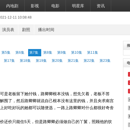
内地剧
影视
电影
明星库
资讯
12-11 10:08:48
演员表
剧照
播出时间
第5集
第6集
第7集
第8集
第9集
第10集
第11集
第17集
第18集
第19集
第20集
第21集
第22集
第23集
可是老板留下她付钱，路卿卿根本没钱，想先欠着，老板不答
解围了，然后路卿卿就说自己根本没有这里的钱，并且央求南宫
上好吃好玩的她都可以随便选，一路上路卿卿对什么都很好奇舍
价还价只能住5天，但是路卿卿必须做自己的丫鬟，照顾他的饮