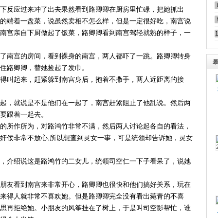
下反应过来冲了出去果然看到路卿卿在厨房里忙碌，把她抓出
的端着一盘菜，说虽然卖相不怎么样，但是一定很好吃，南宫说
南宫亲自下厨做起了饭菜，路卿卿看到南宫驾轻就熟的样子，一
了南宫的房间，看到裸身的南宫，两人都吓了一跳。路卿卿转身
叫住路卿卿，替她捡起了发巾。
得叫起来，赶紧躲到南宫身后，抱着不撒手，两人近距离的接
起，就说是不是他们在一起了，南宫赶紧阻止了他乱说。然后两
要跟着一起去。
的所作所为，对路鸿竹非常不满，然后两人讨论起各自的看法，
奸佞非常不放心,所以想查到灵女一事，可是统领却告诉她，灵女
，介绍说这是路鸿竹的二女儿，统领司空仁一下子看呆了，说她
朋友看到南宫来非常开心，路卿卿也很快和他们搞好关系，玩在
来得人就非常不喜欢她。但是路卿卿完全没有看出菀青的不喜
思再拒绝她。小朋友的风筝挂在了树上，于是叫司空影帮忙，谁