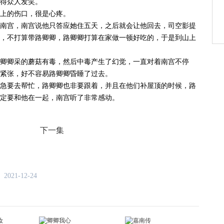
得众人发笑。
上的伤口，很是心疼。
南宫，南宫说他只答应她住五天，之后就会让他回去，司空影提
，不打算带路卿卿，路卿卿打算在家做一顿好吃的，于是到山上
卿卿采的蘑菇有毒，然后中毒产生了幻觉，一直对着南宫不停
紧张，好不容易路卿卿昏睡了过去。
急要去帮忙，路卿卿也非要跟着，并且在他们补屋顶的时候，路
定要和他在一起，南宫听了非常感动。
下一集
2021-12-24