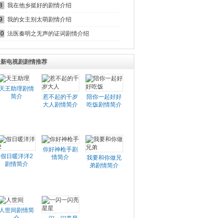
8
我在他乡挺好的剧情介绍
9
我的女主别太萌剧情介绍
10
法医秦明之无声的证词剧情介绍
最新电视剧剧情推荐
天王助理剧情
简介
惹不起的千岁
陪你一起好好
大人剧情简介
吃饭剧情简介
你好神枪手剧
假日暖洋洋2
情简介
我要和你做兄
剧情简介
弟剧情简介
人世间剧情简