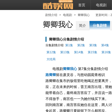
首页
电视剧
剧情介绍
>
电视剧
>
卿卿我心
更新时间：2021-
卿卿我心
简介
分集剧情
卿卿我心分集剧情介绍
分集剧情介绍
第1集
第2集
第3集
第4集
第12集
第13集
第14集
第15集
第16集
大结局
电视剧
卿卿我心
第7集分集剧情介绍
路卿卿
留在废灵谷，与慈幼园菀青相识
路卿卿在集市的饭馆里吃饱喝足想要离开，
应，正在未来的时候，晋王南宫出现，替她
能带着自己，最终南宫答应了，并且说一路
不得放手，南宫也一一为她付钱买下来。
回到南宫家，南宫答应她住在这里，两人讨
食起居，路卿卿只要能留下怎么都答应。