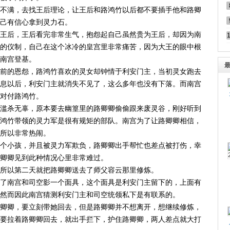
不满，去找王后理论，让王后和路鸿竹以后都不要插手他和路卿
己有信心拿到灵力石。
王后，王后看完非常生气，抱怨起自己虽然贵为王后，却因为南
的仪制，自己在这个冰冷的皇宫里非常痛苦，因为大王的眼中根
南宫登基。
前的恩怨，路鸿竹喜欢的灵女却钟情于利安门主，当初灵女跑去
息以后，利安门主就消失不见了，这么多年也没有下落。而南宫
对付路鸿竹。
滥杀无辜，原本要去幽篁里的路卿卿偷偷跟来废灵谷，刚好听到
鸿竹带领的灵力军是很有规矩的部队。南宫为了让路卿卿相信，
所以非常热闹。
个小孩，并且被灵力军欺负，路卿卿出手帮忙也差点被打伤，幸
卿卿见到此种情况心里非常难过。
所以第二天就把路卿卿送去了师父容云那里修炼。
了南宫和司空影一个面具，这个面具是利安门主留下的，上面有
然而因此南宫猜测利安门主和司空统领私下是有联系的。
卿卿，要立刻带她回去，但是路卿卿并不想离开，想继续修炼，
要拉着路卿卿回去，就出手拦下，护住路卿卿，两人差点就大打