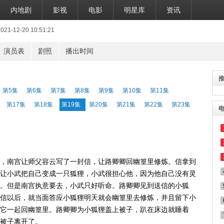
内地剧
影视
电影
明星库
资讯
12-20 10:51:21
演员表
剧照
播出时间
第5集
第6集
第7集
第8集
第9集
第10集
第11集
第17集
第18集
第19集
第20集
第21集
第22集
第23集
，南宫让师父容云写了一封信，让路卿卿回幽篁里修炼。信拿到
让小武把自己变成一只狐狸，小武很担心他，因为他自己没有灵
。但是南宫执意要去，小武只好听命。路卿卿见到送信的小狐
信以后，就当面答应小狐狸明天就会幽篁里去修炼，并且留下小
它一起回幽篁里。路卿卿为小狐狸盖上被子，趴在床边就睡着
被子离开了。