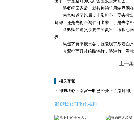
出手，于是路卿卿只好答应跟父亲回去。
路卿卿回家后，就被路鸿竹用结界困在
南宫知道了以后，非常担心，要去救出
卿卿，还是先将路鸿竹引出来，于是去拿柜
路卿卿知道父亲要去废灵谷，很担心南
界。
果然齐翼来废灵谷，就发现了戴着面
齐翼把面具带给路鸿竹，路鸿竹一看就
上一集
相关花絮
卿卿我心：南宫一昕已经爱上了路卿卿。
卿卿我心同类电视剧