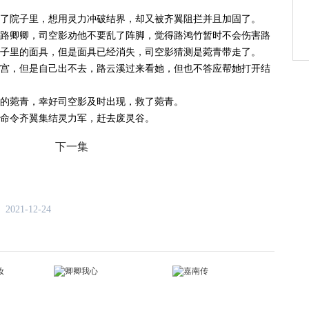
了院子里，想用灵力冲破结界，却又被齐翼阻拦并且加固了。
路卿卿，司空影劝他不要乱了阵脚，觉得路鸿竹暂时不会伤害路
子里的面具，但是面具已经消失，司空影猜测是菀青带走了。
宫，但是自己出不去，路云溪过来看她，但也不答应帮她打开结
具的菀青，幸好司空影及时出现，救了菀青。
命令齐翼集结灵力军，赶去废灵谷。
下一集
2021-12-24