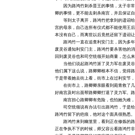
因为路鸿竹刺杀晋王的事情，太子非常
卿的事情，更不能去刺杀南宫，并且保证自
等到太子离开，路鸿竹把拿到的遗诏给
宫的母亲，自己连所有仪式都不能使用王后
本没有自己，而离世以后竟然还留下遗诏让
路鸿竹一直在追查利安门主，因为多年
废灵谷通知利安门主，路鸿竹要杀害他的消
回到废灵谷也和司空统领开始商量，怎么来
当他们说起路鸿竹派了灵力军在废灵谷
他们属下这么说，路卿卿根本不信，觉得路
于是带着她去街上看，街市上在过利安节，
在街市上，路卿卿亲眼看到菀青救了几
好南宫及时出面帮路卿卿打退了灵力军。路
南宫担心路卿卿有危险，也怕她为难，
司空统领说有办法引出路鸿竹，于是给
路鸿竹留下的疤痕，他对这个面具很熟悉。
路鸿竹来到幽篁里，看到正在修炼的路
正在争执不下的时候，师父容云看路鸿竹非