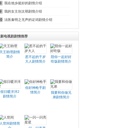
8
我在他乡挺好的剧情介绍
9
我的女主别太萌剧情介绍
10
法医秦明之无声的证词剧情介绍
最新电视剧剧情推荐
天王助理剧情
简介
惹不起的千岁
陪你一起好好
大人剧情简介
吃饭剧情简介
你好神枪手剧
假日暖洋洋2
情简介
我要和你做兄
剧情简介
弟剧情简介
人世间剧情简