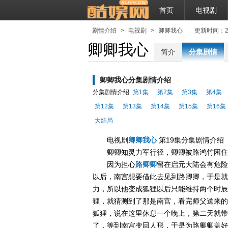
首页
电视剧
剧情介绍
>
电视剧
>
卿卿我心
更新时间：2021-
卿卿我心
简介
分集剧情
卿卿我心分集剧情介绍
分集剧情介绍
第1集
第2集
第3集
第4集
第12集
第13集
第14集
第15集
第16集
大结局
电视剧
卿卿我心
第19集分集剧情介绍
卿卿知灵力军行径，卿卿被路鸿竹困住
因为担心
路卿卿
留在启元大陆会有危险
以后，南宫想要借此去见到路卿卿，于是就
力，所以他变成狐狸以后只能维持两个时辰
狸，就猜测到了那是南宫，看完师父送来的
狐狸，说在这里休息一个晚上，第二天就带
了，等到南宫变回人形，于是为路卿卿盖好