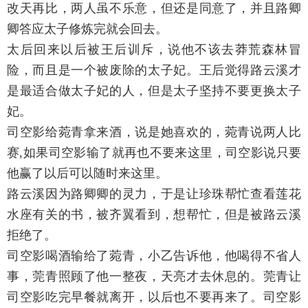
改天再比，两人虽不乐意，但还是同意了，并且路卿
卿答应太子修炼完就会回去。
太后回来以后被王后训斥，说他不该去莽荒森林冒
险，而且是一个被废除的太子妃。王后觉得路云溪才
是最适合做太子妃的人，但是太子坚持不要更换太子
妃。
司空影给菀青拿来酒，说是她喜欢的，菀青说两人比
赛,如果司空影输了就再也不要来这里，司空影说只要
他赢了以后可以随时来这里。
路云溪因为路卿卿的灵力，于是让珍珠帮忙查看莲花
水座有关的书，被齐翼看到，想帮忙，但是被路云溪
拒绝了。
司空影喝酒输给了菀青，小乙告诉他，他喝得不省人
事，莞青照顾了他一整夜，天亮才去休息的。莞青让
司空影吃完早餐就离开，以后也不要再来了。司空影