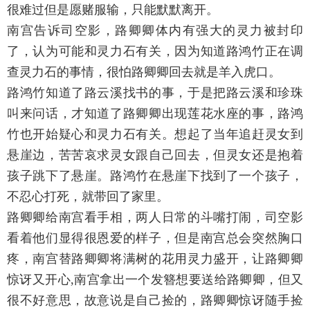
很难过但是愿赌服输，只能默默离开。
南宫告诉司空影，路卿卿体内有强大的灵力被封印
了，认为可能和灵力石有关，因为知道路鸿竹正在调
查灵力石的事情，很怕路卿卿回去就是羊入虎口。
路鸿竹知道了路云溪找书的事，于是把路云溪和珍珠
叫来问话，才知道了路卿卿出现莲花水座的事，路鸿
竹也开始疑心和灵力石有关。想起了当年追赶灵女到
悬崖边，苦苦哀求灵女跟自己回去，但灵女还是抱着
孩子跳下了悬崖。路鸿竹在悬崖下找到了一个孩子，
不忍心打死，就带回了家里。
路卿卿给南宫看手相，两人日常的斗嘴打闹，司空影
看着他们显得很恩爱的样子，但是南宫总会突然胸口
疼，南宫替路卿卿将满树的花用灵力盛开，让路卿卿
惊讶又开心,南宫拿出一个发簪想要送给路卿卿，但又
很不好意思，故意说是自己捡的，路卿卿惊讶随手捡