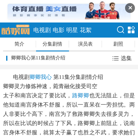
✕
电视剧
电影
明星
花絮
简介
分集剧情
演员表
剧照
卿卿我心第11集剧情介绍
选集
电视剧
卿卿我心
第11集分集剧情介绍
卿卿灵力修炼神速，菀青融化接受司空
太子和南宫决定了要比试，
路卿卿
也无法阻止，但是
他知道南宫身体不舒服，所以一直呆在一旁担忧。两
人非要比个高下，南宫为了救路卿卿失去很多灵力，
所以在比试的时候占了下风，路卿卿上前阻止，说南
宫身体不舒服，就算太子赢了也胜之不武，要求她们