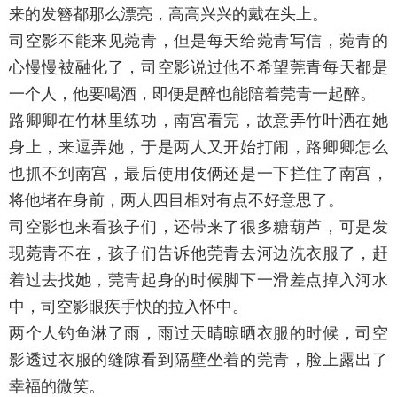
来的发簪都那么漂亮，高高兴兴的戴在头上。
司空影不能来见菀青，但是每天给菀青写信，菀青的
心慢慢被融化了，司空影说过他不希望莞青每天都是
一个人，他要喝酒，即便是醉也能陪着莞青一起醉。
路卿卿在竹林里练功，南宫看完，故意弄竹叶洒在她
身上，来逗弄她，于是两人又开始打闹，路卿卿怎么
也抓不到南宫，最后使用伎俩还是一下拦住了南宫，
将他堵在身前，两人四目相对有点不好意思了。
司空影也来看孩子们，还带来了很多糖葫芦，可是发
现菀青不在，孩子们告诉他莞青去河边洗衣服了，赶
着过去找她，莞青起身的时候脚下一滑差点掉入河水
中，司空影眼疾手快的拉入怀中。
两个人钓鱼淋了雨，雨过天晴晾晒衣服的时候，司空
影透过衣服的缝隙看到隔壁坐着的莞青，脸上露出了
幸福的微笑。