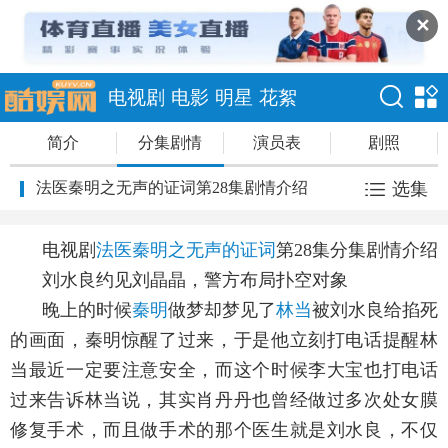
✕
电视剧
电影
明星
花絮
简介
分集剧情
演员表
剧照
法医秦明之无声的证词第28集剧情介绍
选集
电视剧
法医秦明之无声的证词
第28集分集剧情介绍
刘水良约见刘晶晶，警方布局扑空对象
晚上的时候
秦明
做梦却梦见了
林当
被刘水良给掐死
的画面，秦明惊醒了过来，于是他立刻打电话提醒林
当最近一定要注意安全，而这个时候李大宝也打电话
过来告诉林当说，其实肖丹丹也曾经做过多次处女膜
修复手术，而且做手术的那个医生就是刘水良，不仅