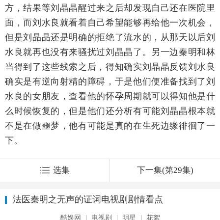
方，结果等刘晶晶醒过来之后却发现自己还在医院里
面，而刘水良就看着自己希望能够再给他一次机会，
但是刘晶晶还是明确的拒绝了流水的，从那天以后刘
水良就再也没有来骚扰过刘晶晶了。另一边秦明和林
当得到了这些线索之后，得知确实刘晶晶反馈刘水良
确实是有逆向射精的障碍，于是他们便准备找到了刘
水良的女朋友，查看他的怀孕周期就可以得知他是什
么时候恢复的，但是他们还分析有可能刘晶晶根本就
不是在做噩梦，他有可能是真的在生死边缘徘徊了一
下。
选集
下一集(第29集)
法医秦明之无声的证词电视剧剧情看点
酷娱网
|
电视剧
|
明星
|
花絮