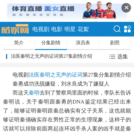
✕
电视剧
电影
明星
花絮
简介
分集剧情
演员表
剧照
法医秦明之无声的证词第27集剧情介绍
选集
电视剧
法医秦明之无声的证词
第27集分集剧情介绍
秦勇成功洗脱嫌疑，刘水良成为了嫌疑人
而这天
秦明
去到了警察局里面的时候，李队长告诉
秦明说，关于秦明跟秦勇的DNA鉴定结果已经出来
了，能够证明秦明跟秦总确实有父子关系，这也就能
够证明秦俑确实存在男性正常的生理现象，这样子的
话就可以排除前面两起连环凶手杀人案的凶手就是秦