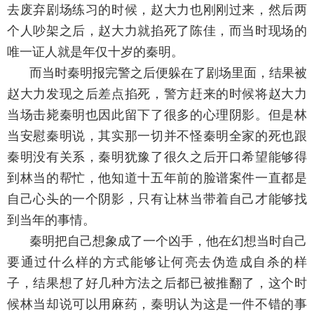
去废弃剧场练习的时候，赵大力也刚刚过来，然后两
个人吵架之后，赵大力就掐死了陈佳，而当时现场的
唯一证人就是年仅十岁的秦明。
而当时秦明报完警之后便躲在了剧场里面，结果被
赵大力发现之后差点掐死，警方赶来的时候将赵大力
当场击毙秦明也因此留下了很多的心理阴影。但是林
当安慰秦明说，其实那一切并不怪秦明全家的死也跟
秦明没有关系，秦明犹豫了很久之后开口希望能够得
到林当的帮忙，他知道十五年前的脸谱案件一直都是
自己心头的一个阴影，只有让林当带着自己才能够找
到当年的事情。
秦明把自己想象成了一个凶手，他在幻想当时自己
要通过什么样的方式能够让何亮去伪造成自杀的样
子，结果想了好几种方法之后都已被推翻了，这个时
候林当却说可以用麻药，秦明认为这是一件不错的事