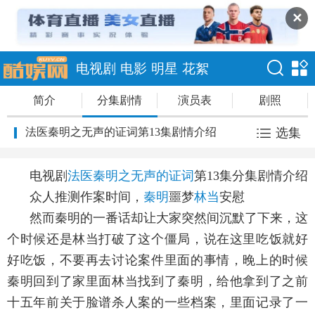
✕
电视剧
电影
明星
花絮
简介
分集剧情
演员表
剧照
法医秦明之无声的证词第13集剧情介绍
选集
电视剧
法医秦明之无声的证词
第13集分集剧情介绍
众人推测作案时间，
秦明
噩梦
林当
安慰
然而秦明的一番话却让大家突然间沉默了下来，这
个时候还是林当打破了这个僵局，说在这里吃饭就好
好吃饭，不要再去讨论案件里面的事情，晚上的时候
秦明回到了家里面林当找到了秦明，给他拿到了之前
十五年前关于脸谱杀人案的一些档案，里面记录了一