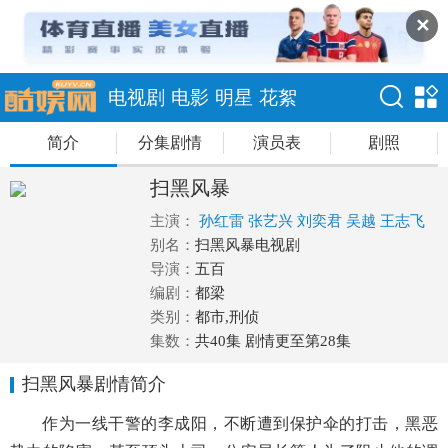
✕
电视剧
电影
明星
花絮
简介
分集剧情
演员表
剧照
扫黑风暴
主演：
孙红雷
张艺兴
刘奕君
吴越
王志飞
别名：
扫黑风暴电视剧
导演：
五百
编剧：
都梁
类别：
都市,刑侦
集数：
共40集 剧情更至第28集
扫黑风暴剧情简介
作为一线干警的李成阳，不断遭到保护伞的打击，黑恶