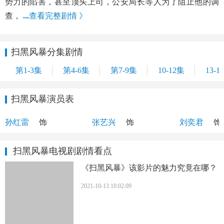
势力的陷害，甚至顶头上司，公安局长等人为了阻止他的调
查，
...
查看完整剧情 》
扫黑风暴分集剧情
第1-3集
第4-6集
第7-9集
10-12集
13-1
扫黑风暴演员表
李成阳
林浩
何勇
孙红雷
饰
张艺兴
饰
刘奕君
饰
扫黑风暴电视剧剧情看点
《扫黑风暴》该影片的魅力究竟在哪？
2021-10-13 10:02:09