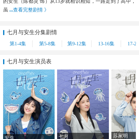
的安生（陈都灵 饰）从13岁就相识相知，一路走到了高中，
虽
...
查看完整剧情 》
七月与安生分集剧情
第1-4集
第5-8集
第9-12集
13-16集
17-2
七月与安生演员表
苏家明
七月
安生