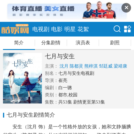
✕
电视剧
电影
明星
花絮
简介
分集剧情
演员表
剧照
七月与安生
主演：
沈月
陈都灵
熊梓淇
邹廷威
梁靖康
别名：
七月与安生电视剧
导演：
崔亮
编剧：
白一骢
类别：
都市,校园
集数：
共53集 剧情更至第53集
七月与安生剧情简介
安生（沈月 饰）是一个性格外放的女孩，她和文静腼腆