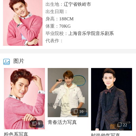
出生地：
辽宁省铁岭市
出生日期：
身高：
188CM
体重：
70KG
毕业院校：
上海音乐学院音乐剧系
代表作：
图片
10
青春活力写真
9
22
粉色系写真
时尚帅气写真