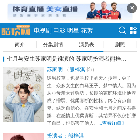
✕
电视剧
电影
明星
花絮
简介
分集剧情
演员表
剧照
七月与安生苏家明是谁演的 苏家明扮演者熊梓淇资料
苏家明
（
熊梓淇
饰）
暖男校草，也是学校里的天才少年，尖子
生，众多女生的白马王子、梦中情人。因为
从小母亲太过强势，长期的家庭环境让他养
成了懦弱、优柔寡断的性格，内心有点自
卑、缺乏自信心。在安生和七月之间左右摇
摆，在感情上优柔寡断，其结果不仅仅折磨
了自己，也伤害了他人。
...查看详细 》
扮演者：
熊梓淇