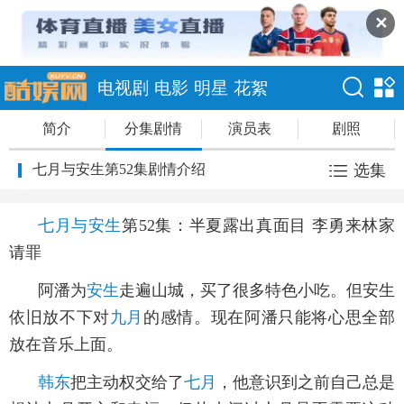
✕
电视剧
电影
明星
花絮
简介
分集剧情
演员表
剧照
七月与安生第52集剧情介绍
选集
七月与安生
第52集：半夏露出真面目 李勇来林家
请罪
阿潘为
安生
走遍山城，买了很多特色小吃。但安生
依旧放不下对
九月
的感情。现在阿潘只能将心思全部
放在音乐上面。
韩东
把主动权交给了
七月
，他意识到之前自己总是