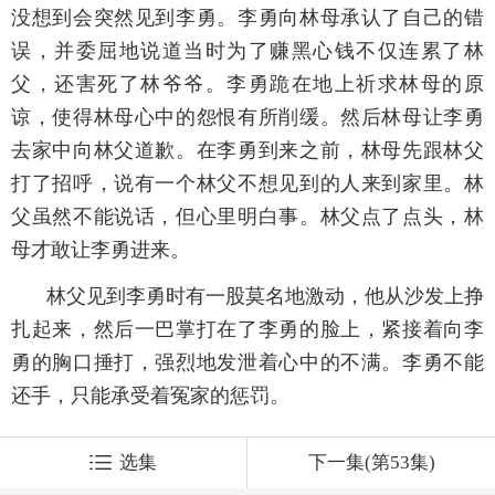
没想到会突然见到李勇。李勇向林母承认了自己的错
误，并委屈地说道当时为了赚黑心钱不仅连累了林
父，还害死了林爷爷。李勇跪在地上祈求林母的原
谅，使得林母心中的怨恨有所削缓。然后林母让李勇
去家中向林父道歉。在李勇到来之前，林母先跟林父
打了招呼，说有一个林父不想见到的人来到家里。林
父虽然不能说话，但心里明白事。林父点了点头，林
母才敢让李勇进来。
林父见到李勇时有一股莫名地激动，他从沙发上挣
扎起来，然后一巴掌打在了李勇的脸上，紧接着向李
勇的胸口捶打，强烈地发泄着心中的不满。李勇不能
还手，只能承受着冤家的惩罚。
选集
下一集(第53集)