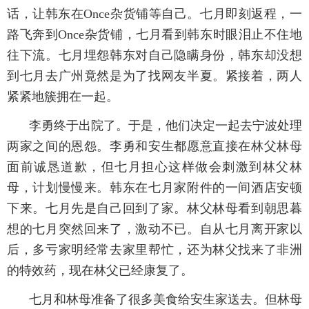
话，让韩东在Once杂货铺等自己。七月即刻返程，一
路飞奔到Once杂货铺，七月看到韩东时眼泪止不住地
往下流。七月埋怨韩东对自己隐瞒身份，韩东却没想
到七月去广州竟然是为了找网友半夏。紧接着，两人
紧紧地簇拥在一起。
李勇终于出院了。于是，他们决定一起去宁波处理
两家之间的恩怨。李勇和安生都愿意直接在林父林母
面前诚恳道歉，但七月担心这样做会刺激到林父林
母，计划慢慢来。韩东在七月家附件的一间酒店安顿
下来。七月先是自己回到了家。林父林母看到朝思暮
想的七月突然回来了，激动不已。自从七月离开家以
后，多亏家明经常去家里帮忙，还为林父找来了非洲
的特效药，现在林父已经康复了。
七月和林母准备了很多美食给安生家送去。但林母