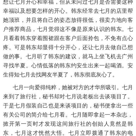
想让七月开心和幸福，但从未问过七月是否需要这种
幸福以及想要怎样的开心。韩东经常去七月的店里帮
她顶班，并且将自己的姿态放得很低，很卖力地向客
户推荐商品，七月觉得这不像是原来认识的韩东。七
月看着韩东穿着围裙跟在客户后面拎包，不免有点心
疼。可是韩东却显得十分开心，还让七月去做自己想
做的事。七月听了韩东的建议，就马上坐飞机去广州
寻找半夏。心情低落的韩东约安生出来一起喝酒。安
生得知七月去找网友半夏了，韩东彻底灰心了。
七月一向爱得纯粹，她被对方的才华所吸引。七月
来到了旅行社，秘书却对七月说老板出去谈项目了。
于是七月假装自己也是来谈项目的，秘书便拿出一些
有关公司的简介给七月看。七月随即拿起一本杂志，
掀开第一页时才发现这间旅行社的创始人竟然是韩
东，七月这才恍然大悟。七月立即拨通了韩东的电