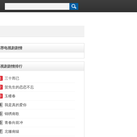
推荐电视剧剧情
电视剧剧情排行
1
三十而已
2
贺先生的恋恋不忘
3
玉楼春
4
我是真的爱你
5
锦绣南歌
6
青春向前冲
7
北辙南辕