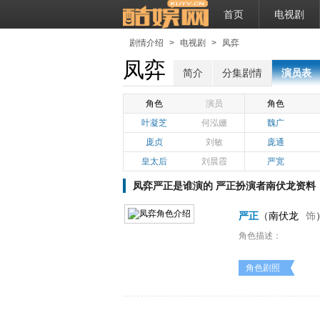
首页
电视剧
剧情介绍
>
电视剧
>
凤弈
凤弈
简介
分集剧情
演员表
角色
演员
角色
叶凝芝
何泓姗
魏广
庞贞
刘敏
庞通
皇太后
刘晨霞
严宽
凤弈严正是谁演的 严正扮演者南伏龙资料
严正
（
南伏龙
饰
角色描述：
角色剧照