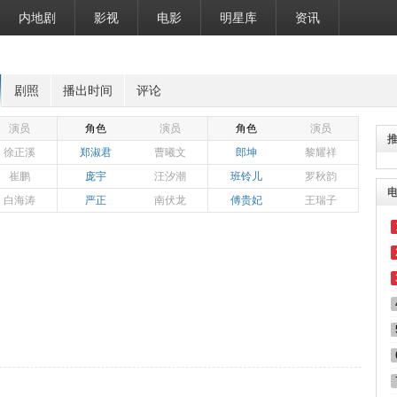
内地剧
影视
电影
明星库
资讯
剧照
播出时间
评论
演员
角色
演员
角色
演员
徐正溪
郑淑君
曹曦文
郎坤
黎耀祥
崔鹏
庞宇
汪汐潮
班铃儿
罗秋韵
白海涛
严正
南伏龙
傅贵妃
王瑞子
）