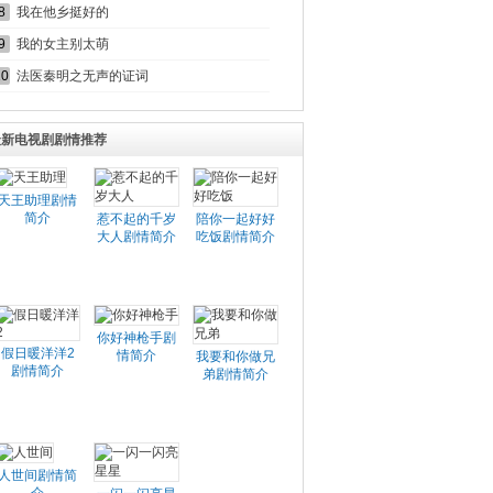
8
我在他乡挺好的
9
我的女主别太萌
10
法医秦明之无声的证词
最新电视剧剧情推荐
天王助理剧情
简介
惹不起的千岁
陪你一起好好
大人剧情简介
吃饭剧情简介
你好神枪手剧
假日暖洋洋2
情简介
我要和你做兄
剧情简介
弟剧情简介
人世间剧情简