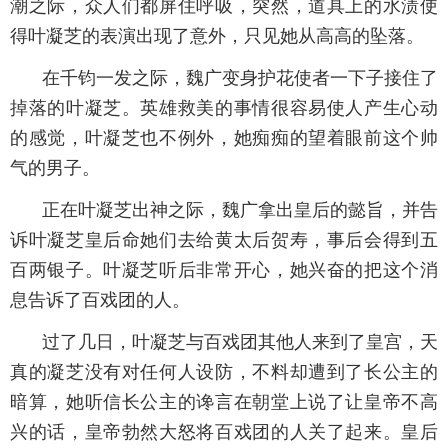
潮之际，众人们都屏住呼吸，突然，道具上的水渍使
得叶凝芝的表演出现了意外，只见她从高高的坠落。
在千钧一发之际，魏广变身护花使者一下子接住了
掉落的叶凝芝。英雄救美的事情很容易使人产生心动
的感觉，叶凝芝也不例外，她痴痴的望着眼前这个帅
气的男子。
正在叶凝芝出神之际，魏广拿出皇后的懿旨，并告
诉叶凝芝皇后命她们去给黄太后贺寿，事后会得到五
百两银子。叶凝芝听后非常开心，她兴奋的把这个消
息告诉了百戏团的人。
过了几日，叶凝芝与百戏团其他人来到了皇宫，天
真的凝芝没有对任何人设防，不料却遭到了长公主的
暗算，她听信长公主的谗言在朝堂上说了让皇帝不高
兴的话，皇帝勃然大怒将百戏团的人关了起来。皇后