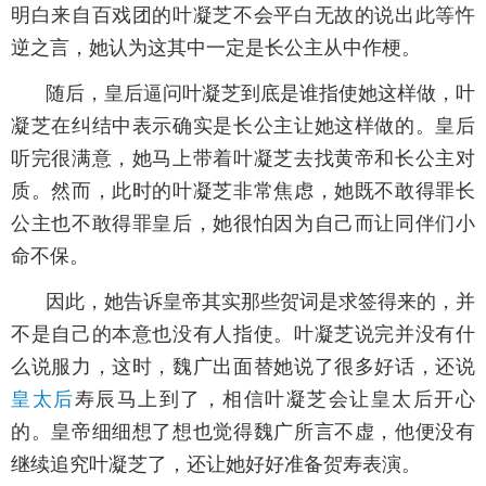
明白来自百戏团的叶凝芝不会平白无故的说出此等忤
逆之言，她认为这其中一定是长公主从中作梗。
随后，皇后逼问叶凝芝到底是谁指使她这样做，叶
凝芝在纠结中表示确实是长公主让她这样做的。皇后
听完很满意，她马上带着叶凝芝去找黄帝和长公主对
质。然而，此时的叶凝芝非常焦虑，她既不敢得罪长
公主也不敢得罪皇后，她很怕因为自己而让同伴们小
命不保。
因此，她告诉皇帝其实那些贺词是求签得来的，并
不是自己的本意也没有人指使。叶凝芝说完并没有什
么说服力，这时，魏广出面替她说了很多好话，还说
皇太后
寿辰马上到了，相信叶凝芝会让皇太后开心
的。皇帝细细想了想也觉得魏广所言不虚，他便没有
继续追究叶凝芝了，还让她好好准备贺寿表演。