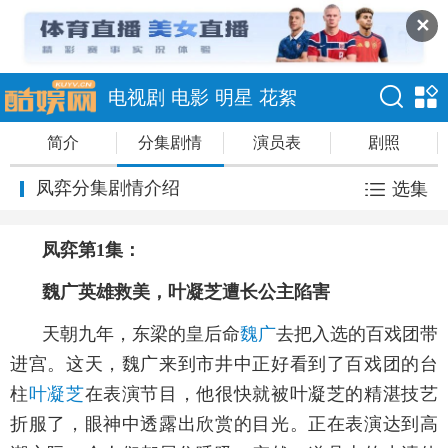
✕
电视剧
电影
明星
花絮
简介
分集剧情
演员表
剧照
凤弈分集剧情介绍
选集
凤弈第1集：
魏广英雄救美，叶凝芝遭长公主陷害
天朝九年，东梁的皇后命
魏广
去把入选的百戏团带
进宫。这天，魏广来到市井中正好看到了百戏团的台
柱
叶凝芝
在表演节目，他很快就被叶凝芝的精湛技艺
折服了，眼神中透露出欣赏的目光。正在表演达到高